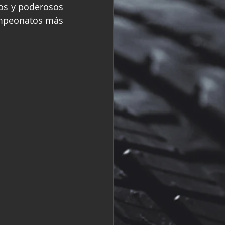
s y poderosos 
R
Fórmula 2
ampeonatos más 