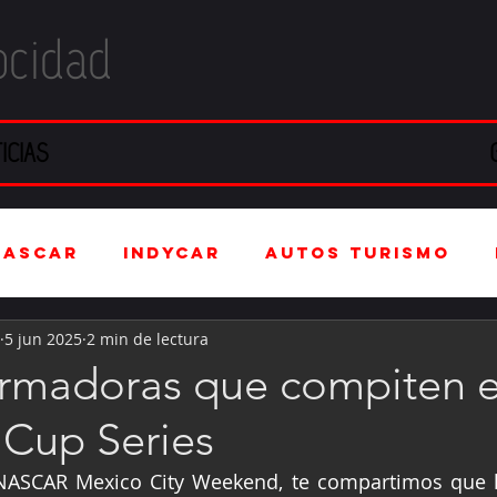
ocidad
ICIAS
NASCAR
IndyCar
Autos Turismo
5 jun 2025
2 min de lectura
stria Automotriz
Fórmula 4 (F4)
armadoras que compiten e
Cup Series
tranjero
Kartismo
Rally
FIA W
NASCAR Mexico City Weekend, te compartimos que lo