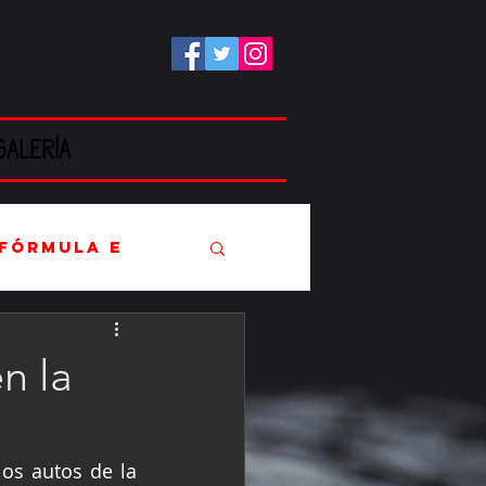
GALERÍA
Fórmula E
n la
EC
s autos de la 