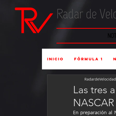
Radar de Vel
NOT
Inicio
Fórmula 1
RadardeVelocidad
Súper Copa
Indu
Las tres 
NASCAR 
Mexicanos en el ex
En preparación al 