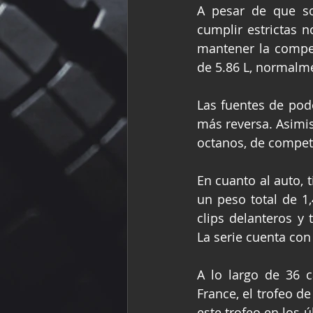
A pesar de que so
cumplir estrictas n
mantener la compet
de 5.86 L, normalmen
Las fuentes de pode
más reversa. Asimis
octanos, de compet
En cuanto al auto, 
un peso total de 1,
clips delanteros y 
La serie cuenta co
A lo largo de 36 c
France, el trofeo d
este trofeo en los 