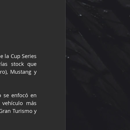
 la Cup Series 
ías stock que 
o), Mustang y 
 se enfocó en 
 vehículo más 
Gran Turismo y 