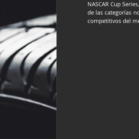
NASCAR Cup Series,
Fórmula Ford Vinta
de las categorías n
competitivos del m
NASCAR México