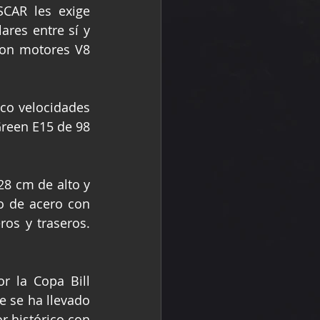
CAR les exige 
res entre sí y 
con motores V8 
co velocidades 
reen E15 de 98 
8 cm de alto y 
o de acero con 
os y traseros. 
 la Copa Bill 
 se ha llevado 
 histórico con 