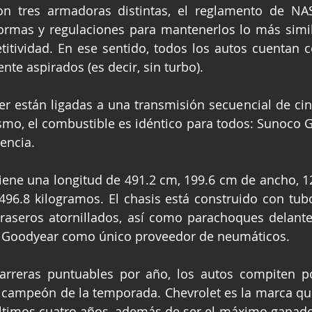
n tres armadoras distintas, el reglamento de NAS
ormas y regulaciones para mantenerlos lo más simila
itividad. En ese sentido, todos los autos cuentan 
te aspirados (es decir, sin turbo). 
r están ligadas a una transmisión secuencial de cin
mo, el combustible es idéntico para todos: Sunoco G
encia.
tiene una longitud de 491.2 cm, 199.6 cm de ancho, 12
496.8 kilogramos. El chasis está construido con tub
traseros atornillados, así como parachoques delanter
n Goodyear como único proveedor de neumáticos.
arreras puntuables por año, los autos compiten por
e campeón de la temporada. Chevrolet es la marca que
últimos cuatro años, además de ser el máximo ganador