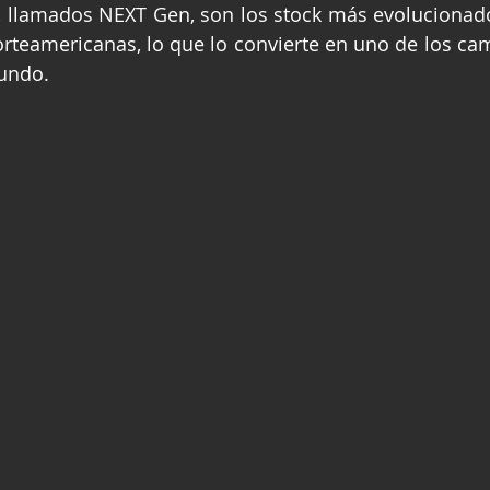
 llamados NEXT Gen, son los stock más evolucionado
ge
Fórmula 3
Nauticopa
FIA TC
orteamericanas, lo que lo convierte en uno de los c
undo.