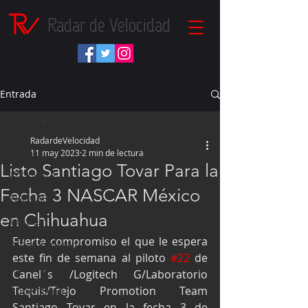
Radar de Velocidad
Entrada
Inicio
RadardeVelocidad
Inicio
11 may 2023
2 min de lectura
Listo Santiago Tovar Para la
Fórmula 1
Fecha 3 NASCAR México
NASCAR
en Chihuahua
IndyCar
Fuerte compromiso el que le espera 
Autos Turismo
este fin de semana al piloto 
#22
 de 
Fórmula E
Canel´s /Logitech G/Laboratorio 
Tequis/Trejo Promotion Team 
Súper Copa
Santiago Tovar en la fecha 3 de 