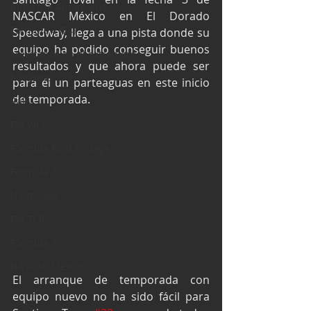
Industria Automotriz
NASCAR México en El Dorado 
Fórmula 4 (F4)
Speedway, llega a una pista donde su 
equipo ha podido conseguir buenos 
Mexicanos en el extranjero
resultados y que ahora puede ser 
Kartismo
para él un parteaguas en este inicio 
de temporada.   
Rally
FIA WEC
Fórmula Ford Vintage
Fórmula 3
Nauticopa
FIA TCR
Fórmula 2
NASCAR México
El arranque de temporada con 
equipo nuevo no ha sido fácil para 