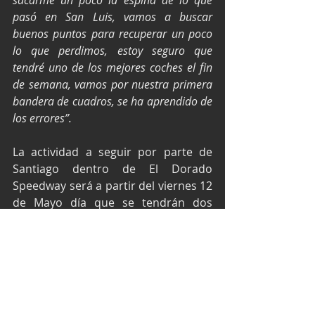
pasó en San Luis, vamos a buscar 
buenos puntos para recuperar un poco 
lo que perdimos, estoy seguro que 
tendré uno de los mejores coches el fin 
de semana, vamos por nuestra primera 
bandera de cuadros, se ha aprendido de 
los errores”.
La actividad a seguir por parte de 
Santiago dentro de El Dorado 
Speedway será a partir del viernes 12 
de Mayo día que se tendrán dos 
prácticas siendo la primera dividida 
en dos grupos a partir de las 18 
horas a 19:50 y posteriormente de 
21:00 a 22:30 todos juntos, para el 
sábado 13 la calificación a partir de 
las 17:00 horas y la carrera a las 