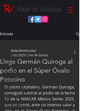
Radar de Velocidad
Entrada
Inicio
RadardeVelocidad
Inicio
7 oct 2025
2 min de lectura
Llega Germán Quiroga al
Fórmula 1
podio en el Súper Óvalo
NASCAR
Potosino
IndyCar
El piloto capitalino, Germán Quiroga, 
Autos Turismo
consiguió subirse al podio de la fecha 
Fórmula E
12 de la NASCAR México Series 2025, 
que se corrió, ante un intenso calor y 
Súper Copa
aire, en el Súper Óvalo Potosino, al 