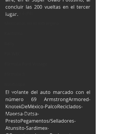
Industria Automotriz
concluir las 200 vueltas en el tercer 
Fórmula 4 (F4)
lugar.
Mexicanos en el extranjero
Kartismo
Rally
FIA WEC
Fórmula Ford Vintage
Fórmula 3
Nauticopa
El volante del auto marcado con el 
FIA TCR
número 69 ArmstrongArmored-
Fórmula 2
KnotekDeMéxico-PalcoReciclados-
Maeesa-Datsa-
NASCAR México
PrestoPegamentos/Selladores-
Atunsito-Sardimex-