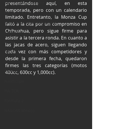
Industria Automotriz
presentándose aquí, en esta 
temporada, pero con un calendario 
Fórmula 4 (F4)
limitado. Entretanto, la Monza Cup 
Mexicanos en el extranjero
faltó a la cita por un compromiso en 
Chihuahua, pero sigue firme para 
Kartismo
asistir a la tercera ronda. En cuanto a 
Rally
las jacas de acero, siguen llegando 
cada vez con más competidores y 
FIA WEC
desde la primera fecha, quedaron 
Fórmula Ford Vintage
firmes las tres categorías (motos 
Fórmula 3
400cc, 600cc y 1,000cc).
Nauticopa
FIA TCR
Fórmula 2
NASCAR México