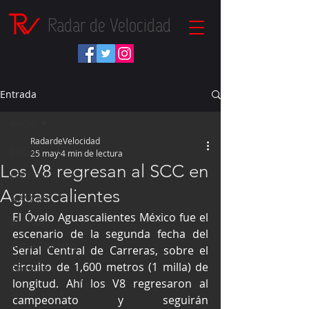
Radar de Velocidad
Entrada
Inicio
RadardeVelocidad
Inicio
25 may
4 min de lectura
Los V8 regresan al SCC en
Fórmula 1
Aguascalientes
NASCAR
El Óvalo Aguascalientes México fue el 
IndyCar
escenario de la segunda fecha del 
Autos Turismo
Serial Central de Carreras, sobre el 
circuito de 1,600 metros (1 milla) de 
Fórmula E
longitud. Ahí los V8 regresaron al 
Súper Copa
campeonato y seguirán 