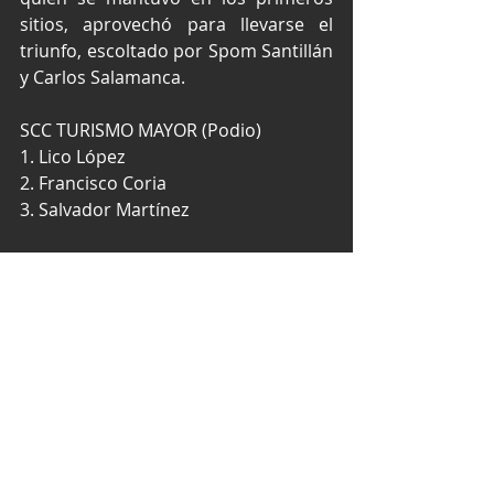
sitios, aprovechó para llevarse el 
triunfo, escoltado por Spom Santillán 
y Carlos Salamanca.
SCC TURISMO MAYOR (Podio)
1. Lico López
2. Francisco Coria
3. Salvador Martínez
SCC TURISMO INTERMEDIO (Podio)
1. Alberto López
2. Haidee Sandoval / César Castruita
V8 (Podio)
1. Salvador Alcalá
2. Salvador Martínez
3. Jorge de la Huerta