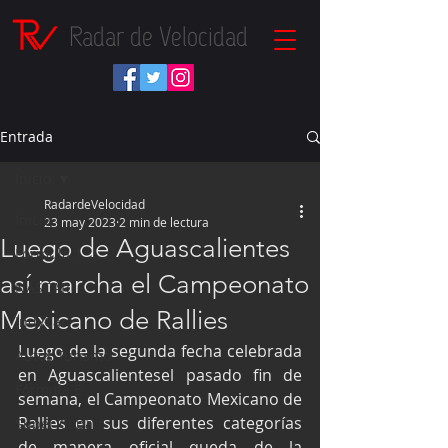
Radar de Velocidad
Entrada
Inicio
RadardeVelocidad
Inicio
23 may 2023
2 min de lectura
Luego de Aguascalientes
Fórmula 1
así marcha el Campeonato
NASCAR
Mexicano de Rallies
IndyCar
Luego de la segunda fecha celebrada 
Autos Turismo
en Aguascalientesel pasado fin de 
Fórmula E
semana, el Campeonato Mexicano de 
Rallies en sus diferentes categorías 
Súper Copa
de manera oficial queda de la 