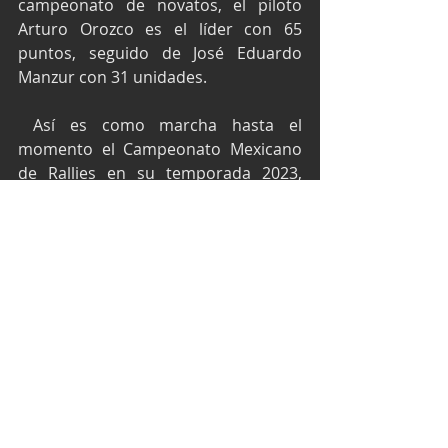
campeonato de novatos, el piloto 
Arturo Orozco es el líder con 65 
puntos, seguido de José Eduardo 
Manzur con 31 unidades.
 Así es como marcha hasta el 
momento el Campeonato Mexicano 
de Rallies en su temporada 2023, 
ahora solo queda esperar su 
siguiente fecha a disputarse en 
Tehuacán Puebla los próximos 2 y 3 
de Junio cuando se celebre la edición 
No. 16 del Rally Sierras del Sur.
Texto y fotos por Prensa CMR Y FIA 
NACAM
Ricardo Cordero
FIA NACAM Rally
Campeonato de rallismo
Rally