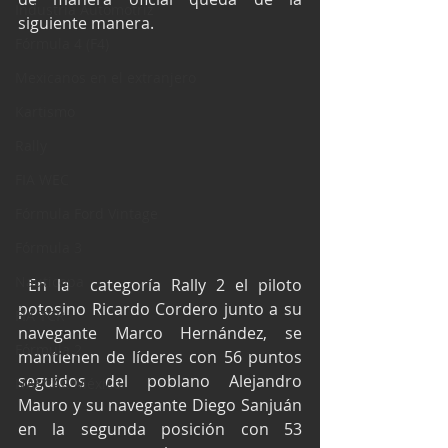
Industria Automotriz
siguiente manera.
Fórmula 4 (F4)
Mexicanos en el extranjero
Kartismo
Rally
FIA WEC
Fórmula Ford Vintage
Fórmula 3
Nauticopa
 En la  categoría Rally 2 el piloto 
potosino Ricardo Cordero junto a su 
FIA TCR
navegante Marco Hernández, se 
Fórmula 2
mantienen de líderes con 56 puntos 
seguidos del poblano Alejandro 
NASCAR México
Mauro y su navegante Diego Sanjuán 
en la segunda posición con 53 