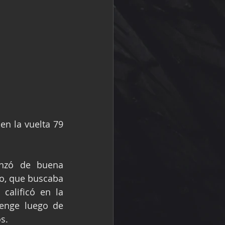
n la vuelta 79 
nzó de buena 
o, que buscaba 
 calificó en la 
enge luego de 
s.