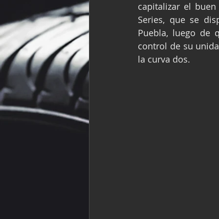
capitalizar el buen
Fórmula Ford Vinta
Series, que se di
Puebla, luego de q
control de su unida
NASCAR México
la curva dos.