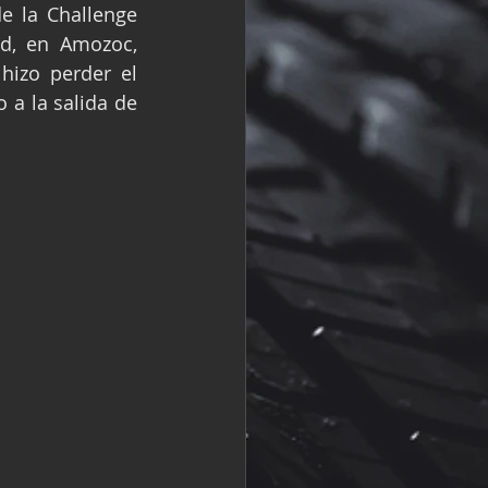
e la Challenge 
R
Fórmula 2
d, en Amozoc, 
izo perder el 
a la salida de 