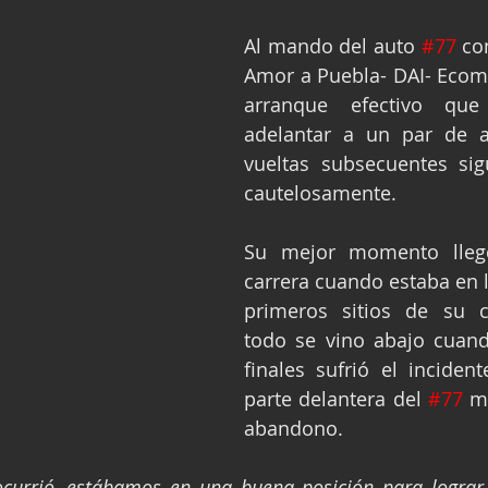
Al mando del auto 
#77
 co
Amor a Puebla- DAI- Ecom,
arranque efectivo que 
adelantar a un par de a
vueltas subsecuentes sig
cautelosamente.
Su mejor momento lleg
carrera cuando estaba en l
primeros sitios de su ca
todo se vino abajo cuand
finales sufrió el inciden
parte delantera del 
#77
 m
abandono.
ocurrió, estábamos en una buena posición para lograr 