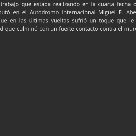
 trabajo que estaba realizando en la cuarta fecha d
ge
Fórmula 3
Nauticopa
FIA TC
sputó en el Autódromo Internacional Miguel E. Abe
ue en las últimas vueltas sufrió un toque que le h
d que culminó con un fuerte contacto contra el muro 