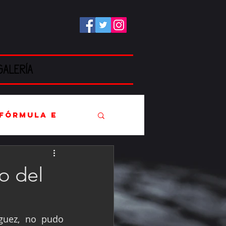
GALERÍA
Fórmula E
o del
EC
guez, no pudo 