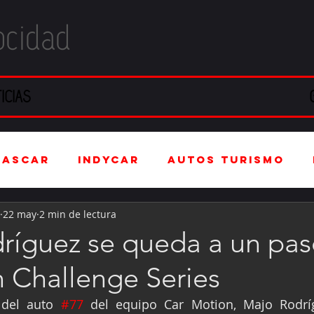
ocidad
ICIAS
NASCAR
IndyCar
Autos Turismo
22 may
2 min de lectura
stria Automotriz
Fórmula 4 (F4)
ríguez se queda a un pas
n Challenge Series
tranjero
Kartismo
Rally
FIA W
 del auto 
#77
 del equipo Car Motion, Majo Rodrí