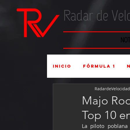
Radar de Vel
NOT
Inicio
Fórmula 1
RadardeVelocidad
Súper Copa
Indu
Majo Rod
Top 10 e
Mexicanos en el ex
La piloto poblana