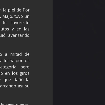
n la piel de Por 
 Majo, tuvo un 
le favoreció 
utos y en las 
uió avanzando 
ó a mitad de 
a lucha por los 
tegoría, pero 
o en los giros 
te que dañó la 
arcando así su 
buenos puntos, 