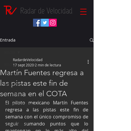
Radar de Velocidad
Entrada
Inicio
RadardeVelocidad
Inicio
17 sept 2020
2 min de lectura
Martín Fuentes regresa a
Fórmula 1
las pistas este fin de
NASCAR
semana en el COTA
IndyCar
El piloto mexicano Martín Fuentes 
Autos Turismo
regresa a las pistas este fin de 
Fórmula E
semana con el único compromiso de 
seguir sumando puntos que lo 
Súper Copa
mantengan en lo más alto del 