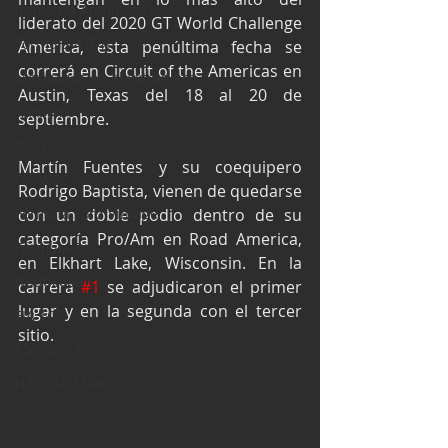
Industria Automotriz
liderato del 2020 GT World Challenge 
Fórmula 4 (F4)
America, esta penúltima fecha se 
correrá en Circuit of the Americas en 
Mexicanos en el extranjero
Austin, Texas del 18 al 20 de 
Kartismo
septiembre.
Rally
Martín Fuentes y su coequipero 
FIA WEC
Rodrigo Baptista, vienen de quedarse 
Fórmula Ford Vintage
con un doble podio dentro de su 
categoría Pro/Am en Road America, 
Fórmula 3
en Elkhart Lake, Wisconsin. En la 
Nauticopa
carrera 
#1
 se adjudicaron el primer 
lugar y en la segunda con el tercer 
FIA TCR
sitio.
Fórmula 2
NASCAR México