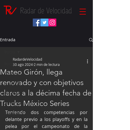
Radar de Velocidad
Entrada
Inicio
RadardeVelocidad
Inicio
30 ago 2024
2 min de lectura
Mateo Girón, llega
Fórmula 1
renovado y con objetivos
NASCAR
claros a la décima fecha de
IndyCar
Trucks México Series
Autos Turismo
Teniendo dos competencias por 
Fórmula E
delante previo a los playoffs y en la 
Súper Copa
pelea por el campeonato de la 