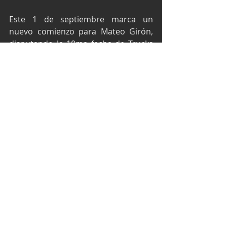
Este 1 de septiembre marca un 
nuevo comienzo para Mateo Girón, 
disputando la 10ma fecha de Trucks 
México Series, semifinal de la 
Temporada Regular 2024, en el Óvalo 
Aguascalientes México.
Texto y fotos por Media Mateo Girón
NASCAR México Series
Trucks México Series
Óvalo Aguascalientes México
Mateo Girón
NASCAR