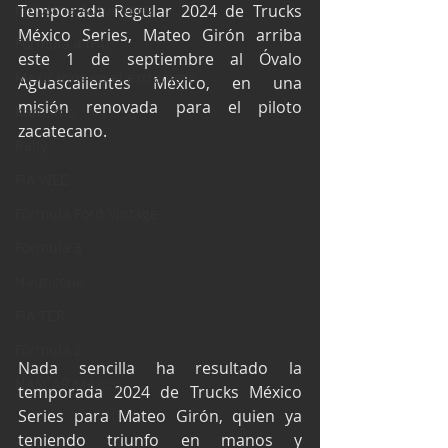
Industria Automotriz
Temporada Regular 2024 de Trucks 
México Series, Mateo Girón arriba 
Fórmula 4 (F4)
este 1 de septiembre al Óvalo 
Mexicanos en el extranjero
Aguascalientes México, en una 
misión renovada para el piloto 
Kartismo
zacatecano.
Rally
FIA WEC
Fórmula Ford Vintage
Fórmula 3
Nauticopa
FIA TCR
Fórmula 2
Nada sencilla ha resultado la 
NASCAR México
temporada 2024 de Trucks México 
Series para Mateo Girón, quien ya 
teniendo triunfo en manos y 