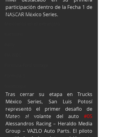
Industria Automotriz
participación dentro de la Fecha 1 de 
Fórmula 4 (F4)
NASCAR México Series.
Mexicanos en el extranjero
Kartismo
Rally
FIA WEC
Fórmula Ford Vintage
Fórmula 3
Nauticopa
Tras cerrar su etapa en Trucks 
FIA TCR
México Series, San Luis Potosí 
Fórmula 2
representó el primer desafío de 
Mateo al volante del auto 
#05
NASCAR México
Alessandros Racing – Heraldo Media 
Group – VAZLO Auto Parts. El piloto 