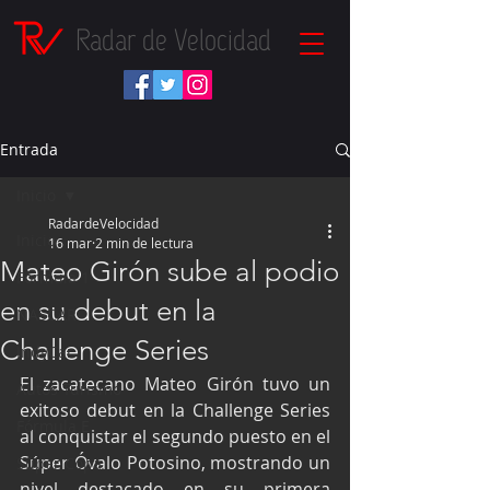
Radar de Velocidad
Entrada
Inicio
RadardeVelocidad
Inicio
16 mar
2 min de lectura
Mateo Girón sube al podio
Fórmula 1
en su debut en la
NASCAR
Challenge Series
IndyCar
El zacatecano Mateo Girón tuvo un 
Autos Turismo
exitoso debut en la Challenge Series 
Fórmula E
al conquistar el segundo puesto en el 
Súper Óvalo Potosino, mostrando un 
Súper Copa
nivel destacado en su primera 