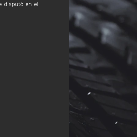
 disputó en el 
R
Fórmula 2