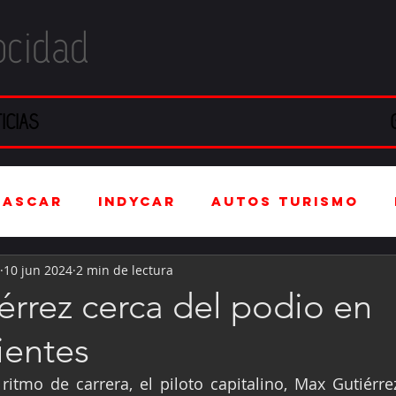
ocidad
ICIAS
NASCAR
IndyCar
Autos Turismo
10 jun 2024
2 min de lectura
stria Automotriz
Fórmula 4 (F4)
rrez cerca del podio en
ientes
tranjero
Kartismo
Rally
FIA W
tmo de carrera, el piloto capitalino, Max Gutiérrez 