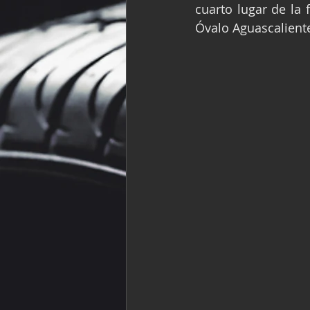
cuarto lugar de la 
Fórmula Ford Vinta
Óvalo Aguascalient
NASCAR México