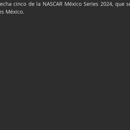
fecha cinco de la NASCAR México Series 2024, que se
ge
Fórmula 3
Nauticopa
FIA TC
es México.