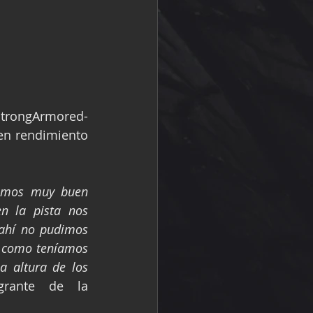
trongArmored-
n rendimiento 
amos muy buen 
n la pista nos 
ahí no pudimos 
 como teníamos 
a altura de los 
grante de la 