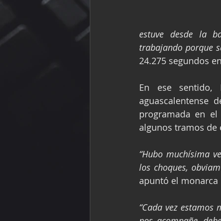
estuve desde la b
trabajando porque s
24.275 segundos en
En ese sentido, 
aguascalentense d
programada en el t
algunos tramos de 
“Hubo muchísima ver
los choques, obviam
apuntó el monarca 
“Cada vez estamos má
nos acompañe, debem