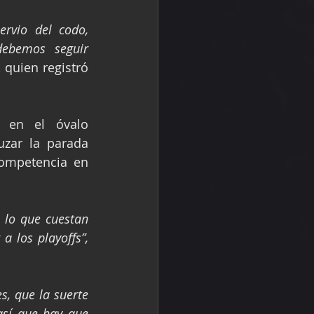
rvio del codo, 
ebemos seguir 
quien registró 
 en el óvalo 
zar la parada 
ompetencia en 
 lo que cuestan 
a los playoffs”,
, que la suerte 
sí que hay que 