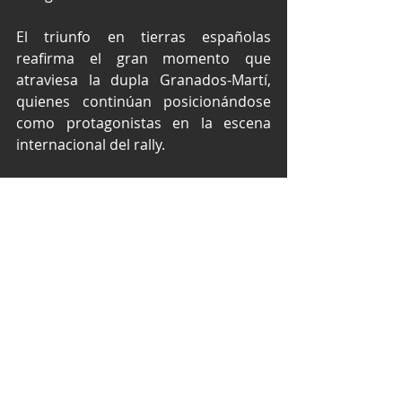
El triunfo en tierras españolas 
reafirma el gran momento que 
atraviesa la dupla Granados-Martí, 
quienes continúan posicionándose 
como protagonistas en la escena 
internacional del rally.
Texto y fotos por Prensa VP Garage.
VP Garage
Miguel Granados
WRC Masters Cup
WRC
Rally Islas Canarias
Rally
Entradas recientes
Ver todo