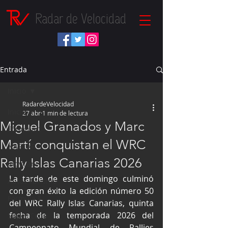
Radar de Velocidad
Entrada
Inicio
RadardeVelocidad
Inicio
27 abr
1 min de lectura
Miguel Granados y Marc
Fórmula 1
Martí conquistan el WRC
NASCAR
Rally Islas Canarias 2026
IndyCar
La tarde de este domingo culminó 
Autos Turismo
con gran éxito la edición número 50 
Fórmula E
del WRC Rally Islas Canarias, quinta 
fecha de la temporada 2026 del 
Súper Copa
Campeonato Mundial de Rallies 