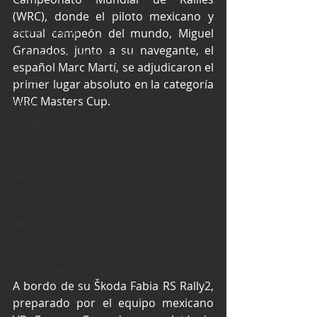
Industria Automotriz
(WRC), donde el piloto mexicano y 
Fórmula 4 (F4)
actual campeón del mundo, Miguel 
Granados, junto a su navegante, el 
Mexicanos en el extranjero
español Marc Martí, se adjudicaron el 
Kartismo
primer lugar absoluto en la categoría 
WRC Masters Cup.
Rally
FIA WEC
Fórmula Ford Vintage
Fórmula 3
Nauticopa
FIA TCR
Fórmula 2
NASCAR México
A bordo de su Škoda Fabia RS Rally2, 
preparado por el equipo mexicano 