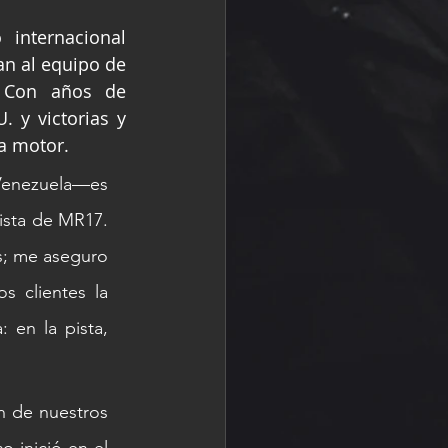
nternacional 
n al equipo de 
 Con años de 
 y victorias y 
a motor.
Venezuela—es 
sta de MR17. 
; me aseguro 
 clientes la 
en la pista, 
n de nuestros 