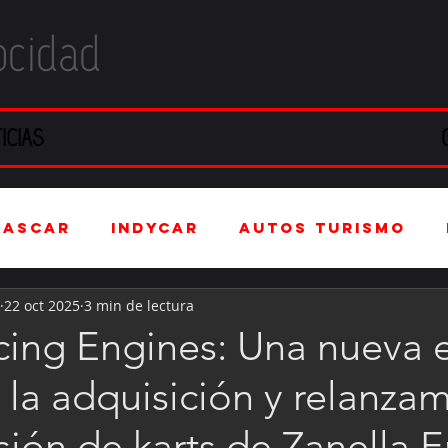
ocidad
ICIAS
NASCAR
IndyCar
Autos Turismo
22 oct 2025
3 min de lectura
stria Automotriz
Fórmula 4 (F4)
ing Engines: Una nueva 
as la adquisición y relanza
tranjero
Kartismo
Rally
FIA W
isión de karts de Zanella 