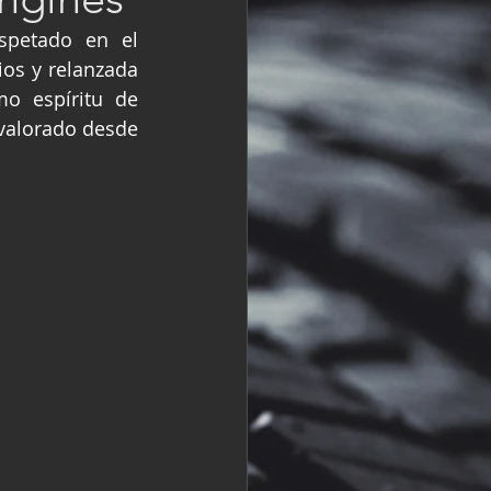
R
Fórmula 2
spetado en el 
os y relanzada 
 espíritu de 
valorado desde 