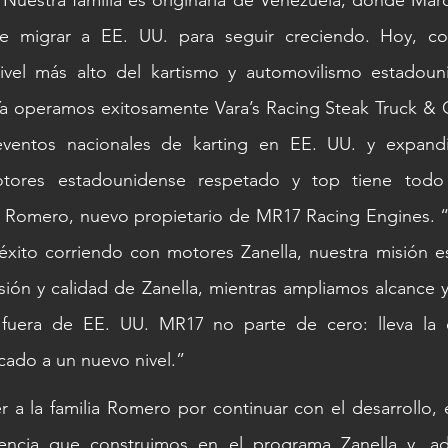
 Nuestra familia es originaria de Venezuela, donde Marco
e migrar a EE. UU. para seguir creciendo. Hoy, con
ivel más alto del kartismo y automovilismo estadoun
a operamos exitosamente Vara’s Racing Steak Truck & Ca
eventos nacionales de karting en EE. UU. y expandi
ores estadounidense respetado y top tiene todo e
 Romero, nuevo propietario de MR17 Racing Engines. 
éxito corriendo con motores Zanella, nuestra misión es
sión y calidad de Zanella, mientras ampliamos alcance y 
 fuera de EE. UU. MR17 no parte de cero: lleva la e
cado a un nuevo nivel.”
 a la familia Romero por continuar con el desarrollo, e
lencia que construimos en el programa Zanella y, ad