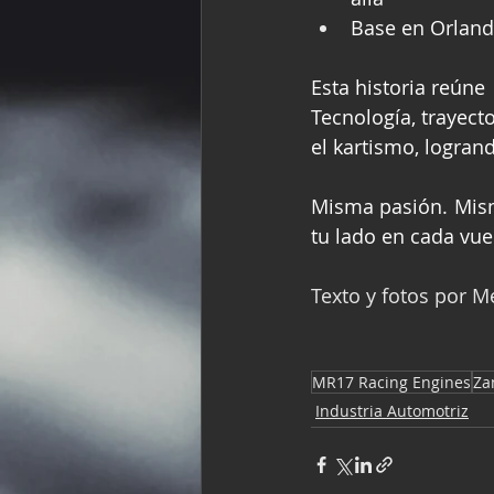
Base en Orlando
Esta historia reúne
Tecnología, trayect
el kartismo, logran
Misma pasión. Mis
tu lado en cada vue
Texto y fotos por 
MR17 Racing Engines
Za
Industria Automotriz