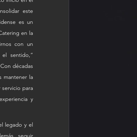
 inició en el 
solidar este 
idense es un 
tering en la 
rnos con un 
l sentido,” 
“Con décadas 
 mantener la 
servicio para 
xperiencia y 
l legado y el 
emás, seguir 