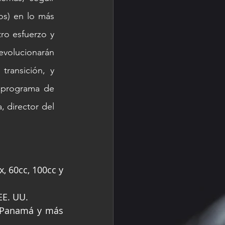
s) en lo más 
ro esfuerzo y 
evolucionarán 
ransición, y 
 programa de 
 director del 
 60cc, 100cc y 
EE. UU.
 Panamá y más 