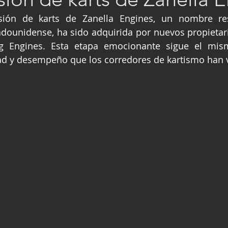
ge
Fórmula 3
Nauticopa
FIA TC
isión de karts de Zanella Engines, un nombre re
dounidense, ha sido adquirida por nuevos propietari
Engines. Esta etapa emocionante sigue el mismo
dad y desempeño que los corredores de kartismo han 