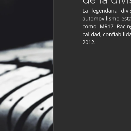
Fórmula Ford Vinta
La legendaria div
automovilismo esta
como MR17 Racing 
NASCAR México
calidad, confiabili
2012.