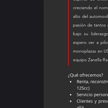
creciendo el nom
alto del automovi
pasión de tantos 
bajo su liderazg
espero ver a pil
monoplazas en USF
equipo Zanella Ra
¿Qué ofrecemos?
Renta, reconstr
125cc)
Servicio perso
Clientes y pre
allá