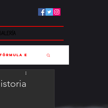
GALERÍA
Fórmula E
istoria
EC