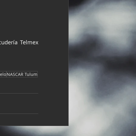
udería Telmex 
elo
NASCAR Tulum