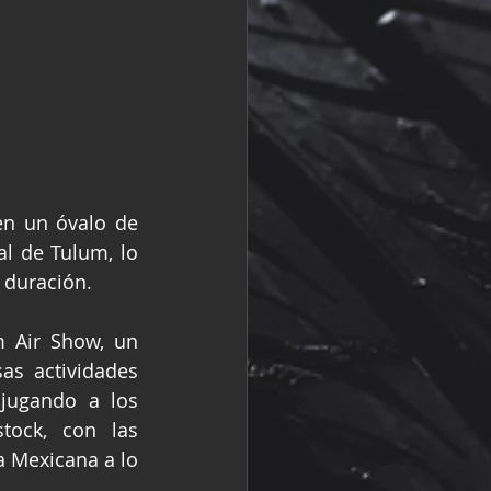
n un óvalo de 
l de Tulum, lo 
 duración.
m Air Show, un 
as actividades 
njugando a los 
ock, con las 
a Mexicana a lo 