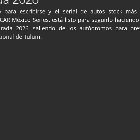
ge
Fórmula 3
Nauticopa
FIA TC
o para escribirse y el serial de autos stock más 
AR México Series, está listo para seguirlo haciendo 
rada 2026, saliendo de los autódromos para pres
cional de Tulum.