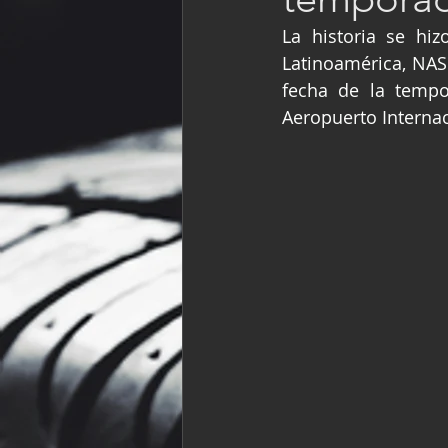
Fórmula Ford Vinta
La historia se hiz
Latinoamérica, NASC
fecha de la tempo
NASCAR México
Aeropuerto Interna