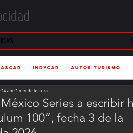
ocidad
ICIAS
NASCAR
IndyCar
Autos Turismo
24 abr
2 min de lectura
stria Automotriz
Fórmula 4 (F4)
xico Series a escribir h
ulum 100”, fecha 3 de la
tranjero
Kartismo
Rally
FIA W
a 2026