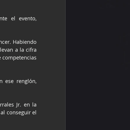
te el evento, 
encer. Habiendo 
evan a la cifra 
e competencias 
 ese renglón, 
ales Jr. en la 
l conseguir el 