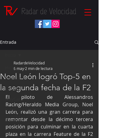
Radar de Velocidad
Entrada
Inicio
RadardeVelocidad
Inicio
6 may
2 min de lectura
Noel León logró Top-5 en
Fórmula 1
la segunda fecha de la F2
NASCAR
El piloto de Alessandros 
IndyCar
Racing/Heraldo Media Group, Noel 
Autos Turismo
León, realizó una gran carrera para 
remontar desde la décimo tercera 
Fórmula E
posición para culminar en la cuarta 
Súper Copa
plaza en la carrera Feature de la F2 