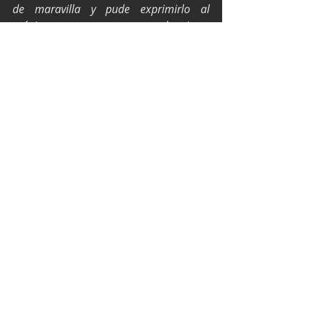
de maravilla y pude exprimirlo al 
máximo para avanzar, obtuvimos 
buenos puntos y estoy seguro que la 
siguiente carrera mejoraremos aún 
más”,
 dijo Noel.
Texto y fotos por Prensa Racing.
Alessandros Racing
Noel León
FIA F2
Gran Premio de Miami
Fórmula 2
Entradas recientes
Ver todo