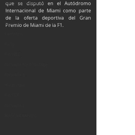
Industria Automotriz
que se disputó en el Autódromo 
Internacional de Miami como parte 
Fórmula 4 (F4)
de la oferta deportiva del Gran 
Mexicanos en el extranjero
Premio de Miami de la F1.
Kartismo
Rally
FIA WEC
Fórmula Ford Vintage
Fórmula 3
Nauticopa
FIA TCR
Fórmula 2
NASCAR México