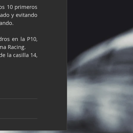
os 10 primeros 
ado y evitando 
zando.
ros en la P10, 
ma Racing.
 la casilla 14, 