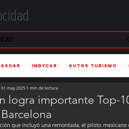
ocidad
ICIAS
NASCAR
IndyCar
Autos Turismo
31 may 2025
1 min de lectura
stria Automotriz
Fórmula 4 (F4)
n logra importante Top-10
 Barcelona
tranjero
Kartismo
Rally
FIA W
ción que incluyó una remontada, el piloto mexicano 