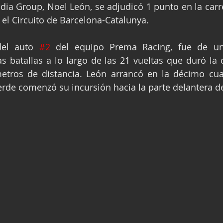
ia Group, Noel León, se adjudicó 1 punto en la carrer
ge
Fórmula 3
Nauticopa
FIA TC
n el Circuito de Barcelona-Catalunya.
del auto 
#2
 del equipo Prema Racing, fue de un
s batallas a lo largo de las 21 vueltas que duró la 
etros de distancia. León arrancó en la décimo cuar
rde comenzó su incursión hacia la parte delantera de