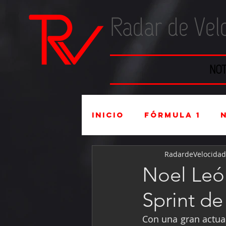
Radar de Vel
NOT
Inicio
Fórmula 1
RadardeVelocidad
Súper Copa
Indu
Noel Leó
Sprint de
Mexicanos en el ex
Con una gran actua