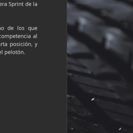
a Sprint de la 
R
Fórmula 2
o de los que 
competencia al 
ta posición, y 
l pelotón.