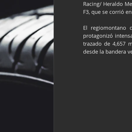
Racing/ Heraldo Med
Fórmula Ford Vinta
F3, que se corrió e
El regiomontano 
NASCAR México
protagonizó intensa
trazado de 4,657 m
desde la bandera ve