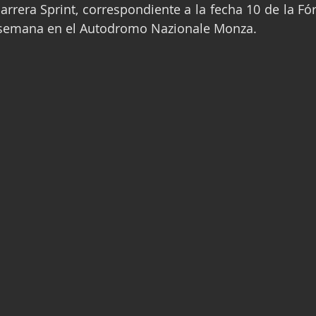
carrera Sprint, correspondiente a la fecha 10 de la Fó
ge
Fórmula 3
Nauticopa
FIA TC
e semana en el Autodromo Nazionale Monza.