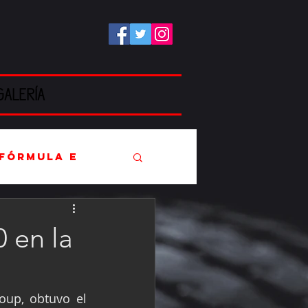
GALERÍA
Fórmula E
 en la
EC
up, obtuvo el 