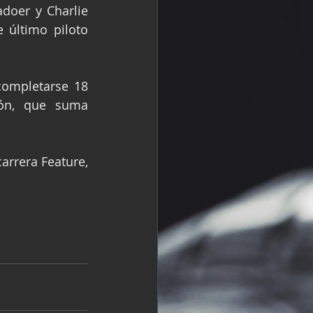
oer y Charlie 
 último piloto 
ompletarse 18 
ón, que suma 
rrera Feature, 