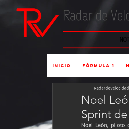
Radar de Vel
NOT
Inicio
Fórmula 1
RadardeVelocidad
Súper Copa
Indu
Noel Leó
Sprint d
Mexicanos en el ex
Noel León, piloto 