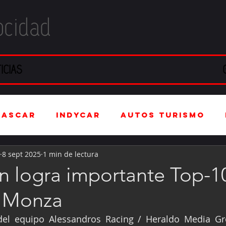
ocidad
ICIAS
NASCAR
IndyCar
Autos Turismo
8 sept 2025
1 min de lectura
stria Automotriz
Fórmula 4 (F4)
n logra importante Top-10
e Monza
tranjero
Kartismo
Rally
FIA W
del equipo Alessandros Racing / Heraldo Media Gro