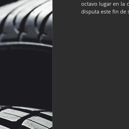
octavo lugar en la 
Fórmula Ford Vinta
disputa este fin d
NASCAR México