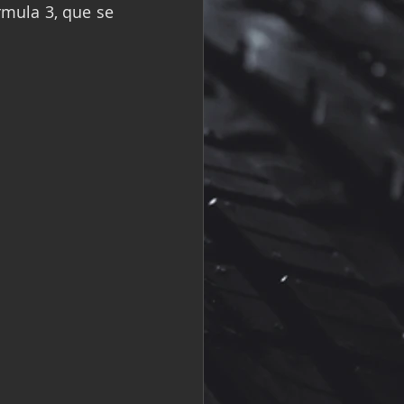
rmula 3, que se 
R
Fórmula 2