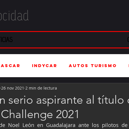
ocidad
ICIAS
NASCAR
IndyCar
Autos Turismo
26 nov 2021
2 min de lectura
stria Automotriz
Fórmula 4 (F4)
 serio aspirante al título
Challenge 2021
tranjero
Kartismo
Rally
FIA W
de Noel León en Guadalajara ante los pilotos de l