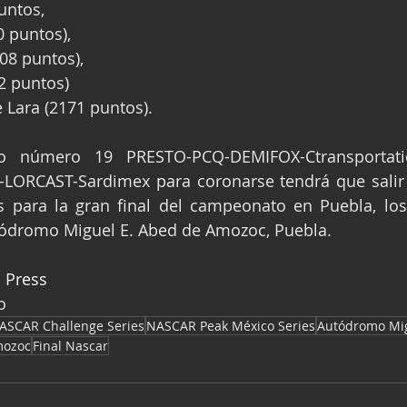
untos,
0 puntos), 
08 puntos), 
2 puntos) 
e Lara (2171 puntos).
o número 19 PRESTO-PCQ-DEMIFOX-Ctransportation
LORCAST-Sardimex para coronarse tendrá que salir 
 para la gran final del campeonato en Puebla, los 
tódromo Miguel E. Abed de Amozoc, Puebla.
 Press
o
ASCAR Challenge Series
NASCAR Peak México Series
Autódromo Mi
mozoc
Final Nascar