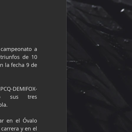
 campeonato a 
riunfos de 10 
 la fecha 9 de 
O-PCQ-DEMIFOX-
igó sus tres 
bla.
r en el Óvalo 
arrera y en el 