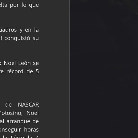
lta por lo que 
adros y en la 
 conquistó su 
o Noel León se 
e récord de 5 
a de NASCAR 
otosino, Noel 
al arranque de 
nseguir horas 
la Fórmula 4 