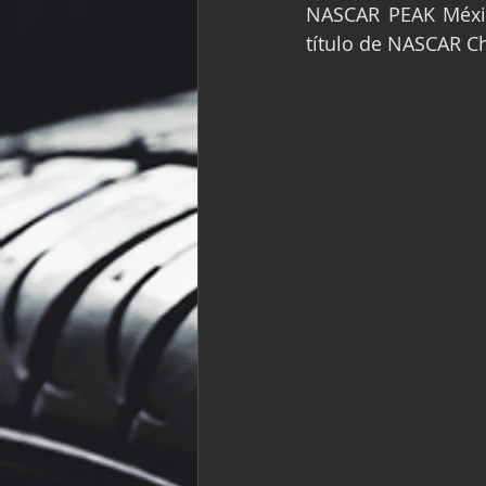
NASCAR PEAK Méxic
Fórmula Ford Vinta
título de NASCAR C
NASCAR México