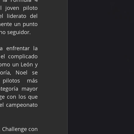
 joven piloto 
 liderato del 
ente un punto 
no seguidor.
a enfrentar la 
el complicado 
como un León y 
ría, Noel se 
pilotos más 
tegoría mayor 
ge con los que 
l campeonato 
 Challenge con 