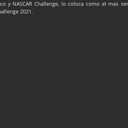
o y NASCAR Challenge, lo coloca como el mas serio
ge
Fórmula 3
Nauticopa
FIA TC
hallenge 2021.