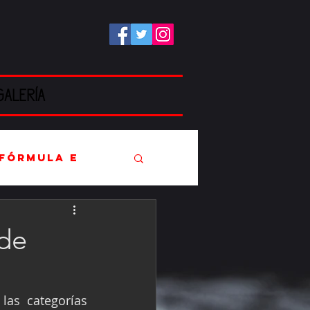
GALERÍA
Fórmula E
 de
EC
as categorías 