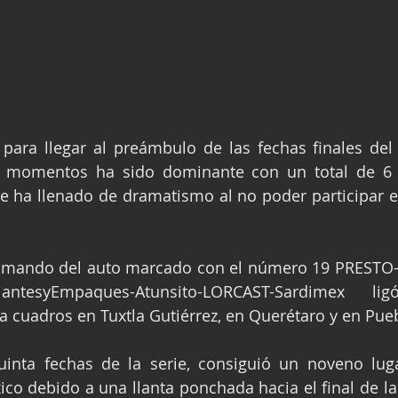
para llegar al preámbulo de las fechas finales del
 momentos ha sido dominante con un total de 6 t
e ha llenado de dramatismo al no poder participar en
l mando del auto marcado con el número 19 PREST
AislantesyEmpaques-Atunsito-LORCAST-Sardimex l
 cuadros en Tuxtla Gutiérrez, en Querétaro y en Pue
uinta fechas de la serie, consiguió un noveno luga
co debido a una llanta ponchada hacia el final de la c