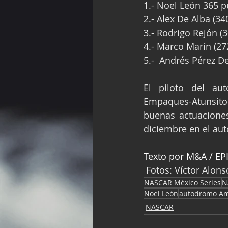
1.- Noel León 365 p
2.- Alex De Alba (34
3.- Rodrigo Rejón (3
4.- Marco Marín (27
5.-  Andrés Pérez D
El piloto del aut
Empaques-Atunsito-
buenas actuaciones
diciembre en el au
Texto por M&A / EPI
Fotos: Víctor Alons
NASCAR México Series
N
Noel León
autodromo A
NASCAR