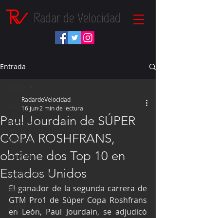
Radar de Velocidad
Entrada
Inicio
RadardeVelocidad
Inicio
16 jun
2 min de lectura
Paul Jourdain de SÚPER
Fórmula 1
COPA ROSHFRANS,
NASCAR
obtiene dos Top 10 en
IndyCar
Estados Unidos
Autos Turismo
El ganador de la segunda carrera de 
Fórmula E
GTM Pro1 de Súper Copa Roshfrans 
Súper Copa
en León, Paul Jourdain, se adjudicó 