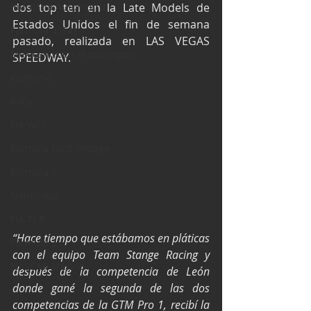
Industria Automotriz
dos top ten en la Late Models de 
Estados Unidos el fin de semana 
Fórmula 4 (F4)
pasado, realizada en LAS VEGAS 
Mexicanos en el extranjero
SPEEDWAY.
Kartismo
Rally
FIA WEC
Fórmula Ford Vintage
Fórmula 3
Nauticopa
FIA TCR
“Hace tiempo que estábamos en pláticas 
Fórmula 2
con el equipo Team Stange Racing y 
NASCAR México
después de la competencia de León 
donde gané la segunda de las dos 
competencias de la GTM Pro 1, recibí la 