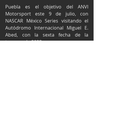
Puebla es el objetivo del ANVI 
Motorsport este 9 de julio, con 
NASCAR México Series visitando el 
Autódromo Internacional Miguel E. 
Abed, con la sexta fecha de la 
temporada 2023.
Texto y fotos por Media ANVI 
Motorsport
NASCAR México Series
NASCAR Challenge Series
Trucks México Series
Alex de Alba Jr.
ANVI Motorsport
Víctor Barrales Jr
David Reyes
NASCAR