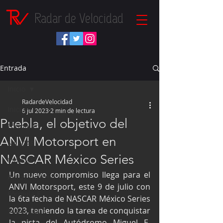
Radar de Velocidad
Entrada
Inicio
RadardeVelocidad
Inicio
6 jul 2023
2 min de lectura
Puebla, el objetivo del
Fórmula 1
ANVI Motorsport en
NASCAR
NASCAR México Series
IndyCar
Un nuevo compromiso llega para el 
Autos Turismo
ANVI Motorsport, este 9 de julio con 
Fórmula E
la 6ta fecha de NASCAR México Series 
2023, teniendo la tarea de conquistar 
Súper Copa
la pista del Autódromo Miguel E. 