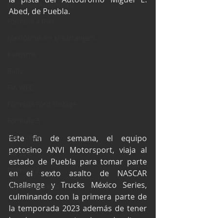
Industria Automotriz
Abed, de Puebla.
Fórmula 4 (F4)
Mexicanos en el extranjero
Kartismo
Rally
FIA WEC
Fórmula Ford Vintage
Fórmula 3
Nauticopa
Este fin de semana, el equipo 
potosino ANVI Motorsport, viaja al 
FIA TCR
estado de Puebla para tomar parte 
Fórmula 2
en el sexto asalto de NASCAR 
Challenge y Trucks México Series, 
NASCAR México
culminando con la primera parte de 
la temporada 2023 además de tener 