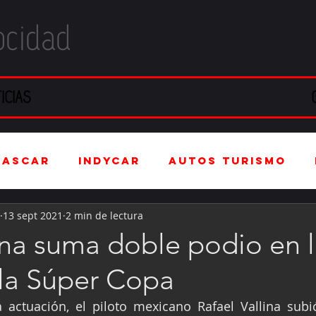
ocidad
ICIAS
NASCAR
IndyCar
Autos Turismo
13 sept 2021
2 min de lectura
stria Automotriz
Fórmula 4 (F4)
ina suma doble podio en l
 la Súper Copa
tranjero
Kartismo
Rally
FIA W
actuación, el piloto mexicano Rafael Vallina subió