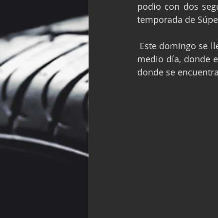
podio con dos segund
Fórmula Ford Vinta
temporada de Súper
 Este domingo se llevaron a cabo dos carreras programadas, la primera teniendo cita al 
NASCAR México
medio día, donde el
donde se encuentra 