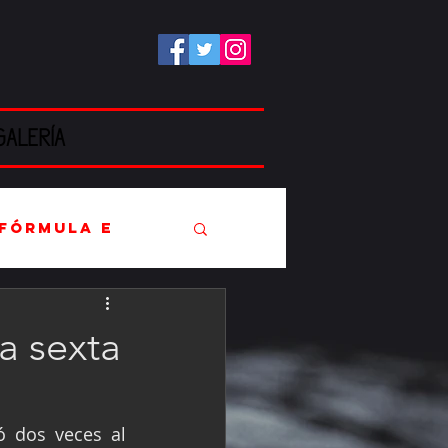
GALERÍA
Fórmula E
a sexta
EC
 dos veces al 