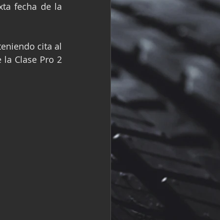
a de la         
R
Fórmula 2
la Clase Pro 2 