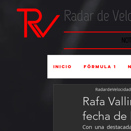
Radar de Vel
NOT
Inicio
Fórmula 1
RadardeVelocidad
Súper Copa
Indu
Rafa Vall
fecha de
Mexicanos en el ex
Con una destacada 