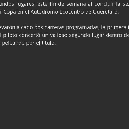
os lugares, este fin de semana al concluir la sexta fech
ge
Fórmula 3
Nauticopa
FIA TC
 Copa en el Autódromo Ecocentro de Querétaro.
 piloto concertó un valioso segundo lugar dentro de 
peleando por el título.