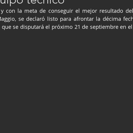
ge
Fórmula 3
Nauticopa
FIA TC
 con la meta de conseguir el mejor resultado del a
Maggio, se declaró listo para afrontar la décima fech
, que se disputará el próximo 21 de septiembre en e