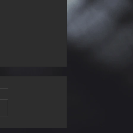
rcraft y Xavi Razo se
can en el Top 5 en San