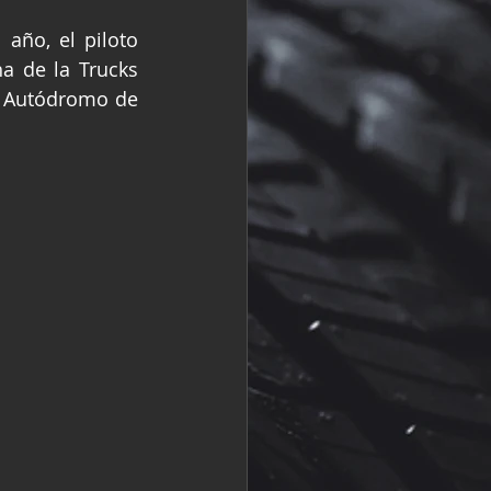
R
Fórmula 2
ño, el piloto 
a de la Trucks 
l Autódromo de 