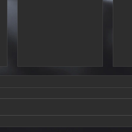
Dynamic Motorsports y
Moto
Roberto “Bob” Espinosa
colo