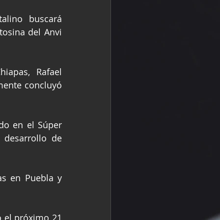
alino buscará 
osina del Anvi 
iapas, Rafael 
mente concluyó 
o en el Súper 
desarrollo de 
s en Puebla y 
 el próximo 21 