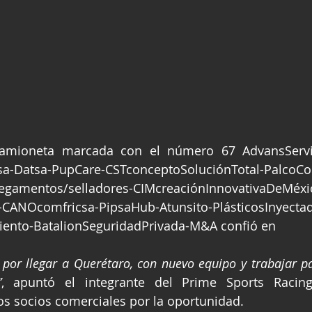
camioneta marcada con el número 67 AdvansServic
Datsa-PupCare-CSTconceptoSoluciónTotal-PalcoCo
Pegamentos/selladores-CIMcreaciónInnovativaDeMéxi
CANOcomfricsa-PipsaHub-Atunsito-PlásticosInyectad
ento-BatalionSeguridadPrivada-M&A confió en
por llegar a Querétaro, con nuevo equipo y trabajar pa
”
, apuntó el integrante del Prime Sports Racing
os socios comerciales por la oportunidad.