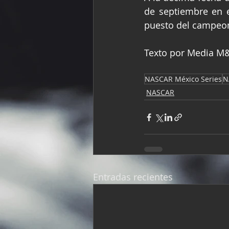
de septiembre en e
puesto del campeon
Texto por Media M&A
NASCAR México Series
N
NASCAR
Entradas recientes