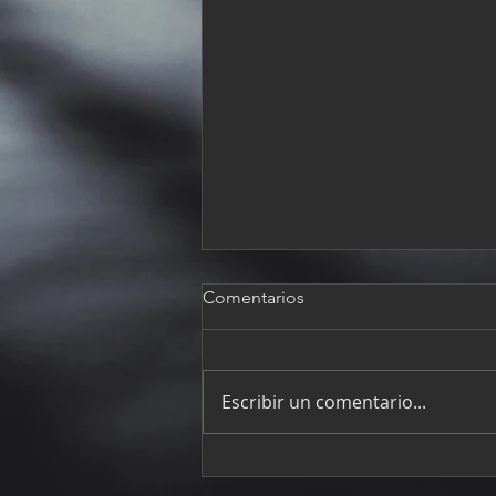
Comentarios
Escribir un comentario...
Rescata TOP 10 El Z RACING
Team en San Luis Potosí