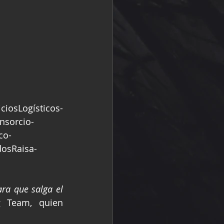
iosLogísticos-
nsorcio-
co-
osRaisa-
ra que salga el 
 Team, quien 