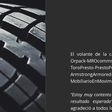
El volante de la 
Orpack-MROcommsa-
ToroPresto-Presto
ArmstrongArmored-
MobiliarioEnMovimi
“Estoy muy contento 
resultado esperado
agradeció a todos l