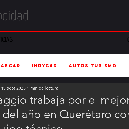
ocidad
ICIAS
NASCAR
IndyCar
Autos Turismo
19 sept 2025
1 min de lectura
stria Automotriz
Fórmula 4 (F4)
ggio trabaja por el mejo
o del año en Querétaro co
tranjero
Kartismo
Rally
FIA W
uipo técnico