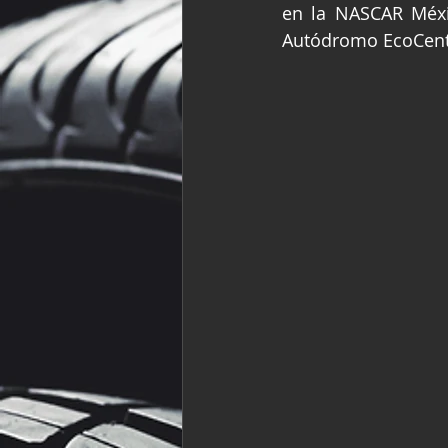
en la NASCAR Méxic
Fórmula Ford Vinta
Autódromo EcoCent
NASCAR México