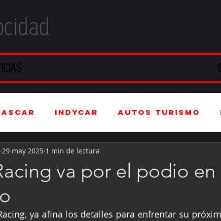
ocidad
ICIAS
NASCAR
IndyCar
Autos Turismo
29 may 2025
1 min de lectura
stria Automotriz
Fórmula 4 (F4)
acing va por el podio en 
ro
tranjero
Kartismo
Rally
FIA W
acing, ya afina los detalles para enfrentar su próx