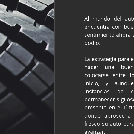
Al mando del aut
encuentra con bue
sentimiento ahora s
podio.
La estrategia para e
hacer una buena 
colocarse entre l
inicio, y aunqu
instancias de c
permanecer sigilos
presenta en el últi
donde aprovecha 
fresco su auto para
avanzar.