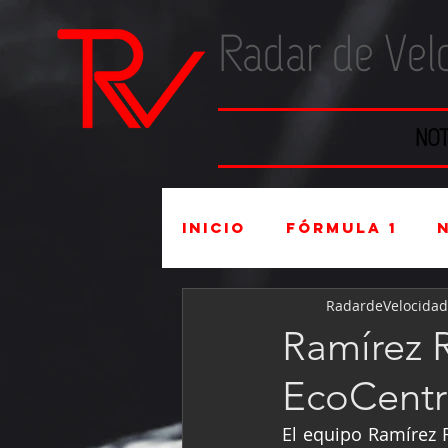
Radar de Vel
NOT
Inicio
Fórmula 1
RadardeVelocidad
Súper Copa
Indu
Ramírez R
EcoCent
Mexicanos en el ex
El equipo Ramírez R