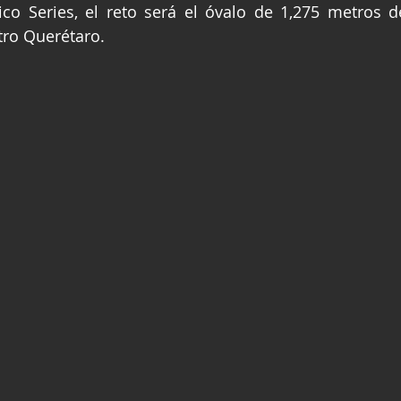
o Series, el reto será el óvalo de 1,275 metros de
ge
Fórmula 3
Nauticopa
FIA TC
ro Querétaro.