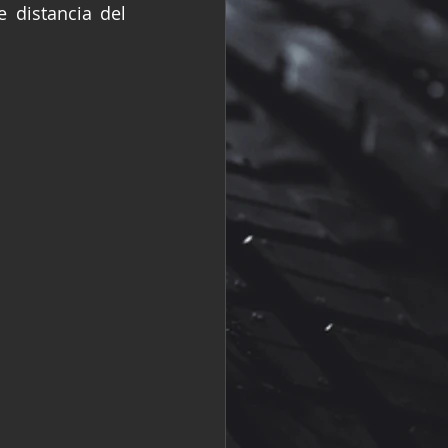
 distancia del 
R
Fórmula 2