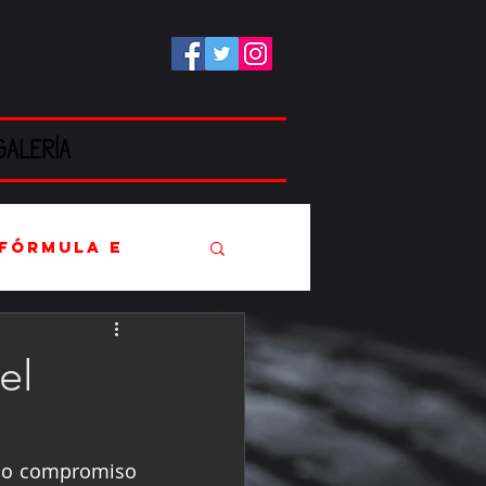
GALERÍA
Fórmula E
el
EC
imo compromiso 