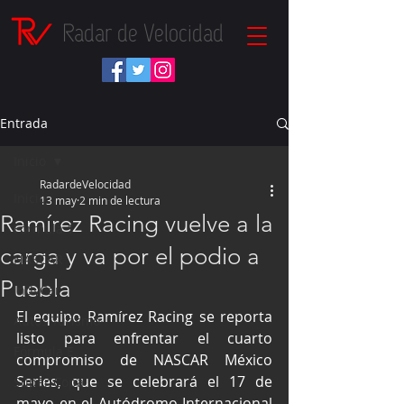
Radar de Velocidad
Entrada
Inicio
RadardeVelocidad
Inicio
13 may
2 min de lectura
Ramírez Racing vuelve a la
Fórmula 1
carga y va por el podio a
NASCAR
Puebla
IndyCar
El equipo Ramírez Racing se reporta 
Autos Turismo
listo para enfrentar el cuarto 
Fórmula E
compromiso de NASCAR México 
Series, que se celebrará el 17 de 
Súper Copa
mayo en el Autódromo Internacional 