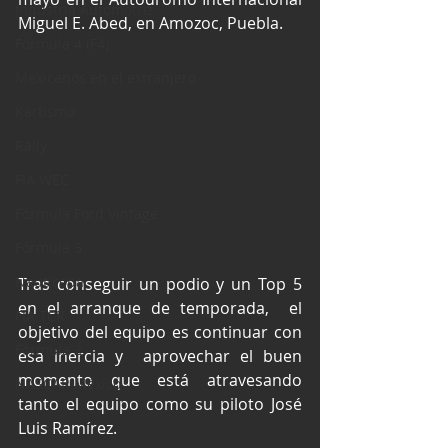
Industria Automotriz
Miguel E. Abed, en Amozoc, Puebla.
Fórmula 4 (F4)
Mexicanos en el extranjero
Kartismo
Rally
FIA WEC
Fórmula Ford Vintage
Fórmula 3
Nauticopa
Tras conseguir un podio y un Top 5 
en el arranque de temporada,  el 
FIA TCR
objetivo del equipo es continuar con 
Fórmula 2
esa inercia y  aprovechar el buen 
momento que está atravesando 
NASCAR México
tanto el equipo como su piloto José 
Luis Ramírez.