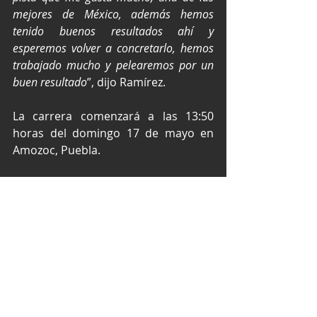
mejores de México, además hemos 
tenido buenos resultados ahí y 
esperemos volver a concretarlo, hemos 
trabajado mucho y pelearemos por un 
buen resultado
”, dijo Ramírez.
La carrera comenzará a las 13:50 
horas del domingo 17 de mayo en 
Amozoc, Puebla.
Texto y fotos por Prensa Racing.
NASCAR México Series
NASCAR México
NASCAR Puebla
Ramírez Racing
José Luis Ramírez
NASCAR