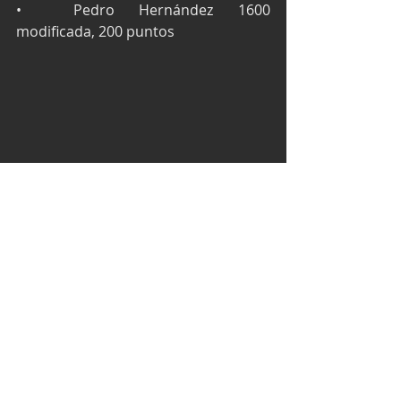
•	Pedro Hernández 1600 
modificada, 200 puntos
Texto: Champ & Track MX