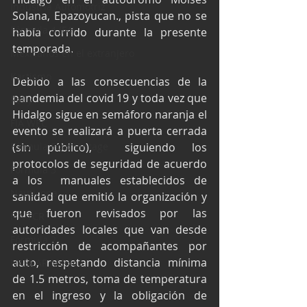
Industria Automotriz
Solana, Epazoyucan., pista que no se 
Fórmula 4 (F4)
había corrido durante la presente 
temporada.
Mexicanos en el extranjero
Kartismo
Debido a las consecuencias de la 
pandemia del covid 19 y toda vez que 
Rally
Hidalgo sigue en semáforo naranja el 
FIA WEC
evento se realizará a puerta cerrada 
Fórmula Ford Vintage
(sin público),  siguiendo los 
protocolos de seguridad de acuerdo 
Fórmula 3
a los  manuales establecidos de 
Nauticopa
sanidad que emitió la organización y 
que fueron revisados por las 
FIA TCR
autoridades locales que van desde 
Fórmula 2
restricción de acompañantes por 
auto, respetando distancia mínima 
NASCAR México
de 1.5 metros, toma de temperatura 
en el ingreso y la obligación de 