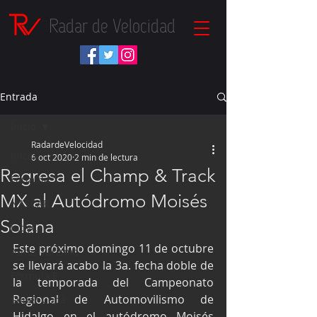
Radar de Velocidad
Entrada
Inicio
RadardeVelocidad
Inicio
6 oct 2020
2 min de lectura
Regresa el Champ & Track
Fórmula 1
MX al Autódromo Moisés
NASCAR
Solana
IndyCar
Este próximo domingo 11 de octubre 
Autos Turismo
se llevará acabo la 3a. fecha doble de 
Fórmula E
la temporada del Campeonato 
Regional de Automovilismo de 
Súper Copa
Hidalgo en el autódromo Moisés 