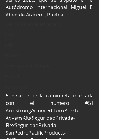
Industria Automotriz
Autódromo Internacional Miguel E. 
Fórmula 4 (F4)
Abed de Amozoc, Puebla.
Mexicanos en el extranjero
Kartismo
Rally
FIA WEC
Fórmula Ford Vintage
Fórmula 3
Nauticopa
El volante de la camioneta marcada 
FIA TCR
con el número 
#51
Fórmula 2
ArmstrongArmored-ToroPresto-
AdvansAltaSeguridadPrivada-
NASCAR México
FlexSeguridadPrivada-
SanPedroPacificProducts-