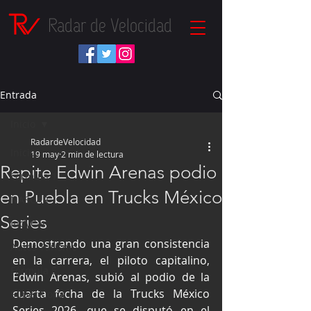
Radar de Velocidad
Entrada
Inicio
RadardeVelocidad
Inicio
19 may
2 min de lectura
Repite Edwin Arenas podio
Fórmula 1
en Puebla en Trucks México
NASCAR
Series
IndyCar
Demostrando una gran consistencia 
Autos Turismo
en la carrera, el piloto capitalino, 
Fórmula E
Edwin Arenas, subió al podio de la 
cuarta fecha de la Trucks México 
Súper Copa
Series 2026, que se disputó en el 