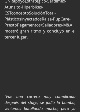
GNRapoyoEstratégico-Sardimex-
Atunsito-Hiperbikes-
CSTconceptoSoluciónTotal-
PlásticosInyectadosRaisa-PupCare-
PrestoPegamentos/Selladores-M&A 
mostró gran ritmo y concluyó en el 
tercer lugar.
“Fue una carrera muy complicada 
después del stage, se jodió la bomba, 
veníamos batallando mucho, pero ya 