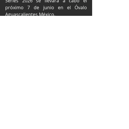
Series 2026 se llevará a cabo el 
próximo 7 de junio en el Óvalo 
Aguascalientes México.
Texto por Media M&A / EPI Press y 
fotos: Víctor Alonso, Pols, Pedro 
Jiménez
NASCAR México Series
NASCAR México
Trucks México Series
NASCAR Puebla
Autódromo Miguel E.Abed
Prime Sports Racing
Edwin Arenas
NASCAR
Entradas recientes
Ver todo