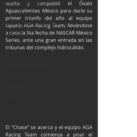
Industria Automotriz
vuelta y conquistó el Óvalo 
Aguascalientes México para darle su 
Fórmula 4 (F4)
primer triunfo del año al equipo 
Mexicanos en el extranjero
tapatío AGA Racing Team, llevándose 
a casa la 5ta fecha de NASCAR México 
Kartismo
Series, ante una gran entrada en las 
Rally
tribunas del complejo hidrocálido.
FIA WEC
Fórmula Ford Vintage
Fórmula 3
Nauticopa
FIA TCR
Fórmula 2
NASCAR México
El “Chase” se acerca y el equipo AGA 
Racing Team comienza a pisar el 