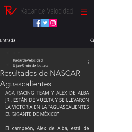
Radar de Velocidad
Entrada
Inicio
RadardeVelocidad
Inicio
8 jun
3 min de lectura
Resultados de NASCAR
Fórmula 1
Aguascalientes
NASCAR
AGA RACING TEAM Y ALEX DE ALBA 
IndyCar
JR., ESTÁN DE VUELTA Y SE LLEVARON 
Autos Turismo
LA VICTORIA EN LA “AGUASCALIENTES 
EL GIGANTE DE MÉXICO”
Fórmula E
Súper Copa
El campeón, Alex de Alba, está de 