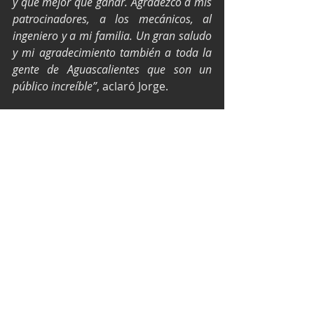
y que mejor que ganar. Agradezco a mis 
patrocinadores, a los mecánicos, al 
ingeniero y a mi familia. Un gran saludo 
y mi agradecimiento también a toda la 
gente de Aguascalientes que son un 
público increíble”
, aclaró Jorge.
El segundo lugar fue para, Emiliamo 
Richards de Escuderia GT- Trobbu- JV 
Motorsports, quien aclaró que hasta 
ahora fue una de las competencias 
más disputadas de la temporada, 
razón por la cual este resultado es 
muy bueno.
“Gran carrera para mi y el equipo, 
dedicatoria especial para Iron Route, 
ECOM y Jefe Luis, seguimos sumando 
buenos puntos que al final de cuenta es 