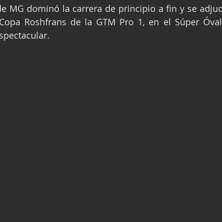
e MG dominó la carrera de principio a fin y se adjud
ge
Fórmula 3
Nauticopa
FIA TC
 Copa Roshfrans de la GTM Pro 1, en el Súper Óval
spectacular.