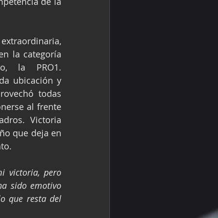
petencia de la 
extraordinaria, 
n la categoría 
o, la PRO1. 
da ubicación y 
provechó todas 
erse al frente 
dros. Victoria 
ño que deja en 
to.
victoria, pero 
a sido emotivo 
 que resta del 