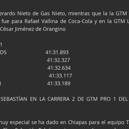
erardo Nieto de Gas Nieto, mientras que la la GTM  
fue para Rafael Vallina de Coca-Cola y en la GTM Lig
César Jiménez de Orangino
1
                        41:31.893
                           41:32.327
                           41:32.634
                             41:33.117
                          41:33.189
 SEBASTÍAN EN LA CARRERA 2 DE GTM PRO 1 DEL
uy especial se ha dado en Chiapas para el equipo T