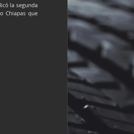
icó la segunda 
R
Fórmula 2
o Chiapas que 