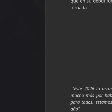
que en su debut fu
jornada.
 “
Este 2026 lo arra
mucho más por haber
para todos, estamos
año”.