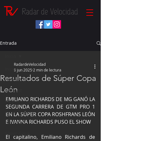
Radar de Velocidad
Entrada
Inicio
RadardeVelocidad
Inicio
9 jun 2025
2 min de lectura
Resultados de Súper Copa
Fórmula 1
León
NASCAR
EMILIANO RICHARDS DE MG GANÓ LA 
IndyCar
SEGUNDA CARRERA DE GTM PRO 1 
Autos Turismo
EN LA SÚPER COPA ROSHFRANS LEÓN 
E IVANNA RICHARDS PUSO EL SHOW
Fórmula E
Súper Copa
El capitalino, Emiliano Richards de 