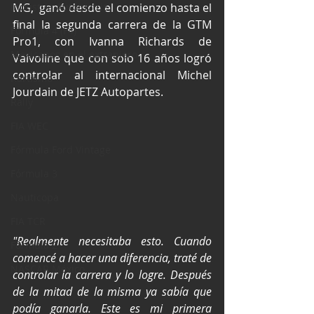
Industria Automotriz
MG,  ganó desde el comienzo hasta el 
final la segunda carrera de la GTM 
Fórmula 4 (F4)
Pro1, con Ivanna Richards de 
Mexicanos en el extranjero
Valvoline que con solo 16 años logró 
controlar al internacional Michel 
Kartismo
Jourdain de JETZ Autopartes.
Rally
FIA WEC
Fórmula Ford Vintage
Fórmula 3
Nauticopa
FIA TCR
"Realmente necesitaba esto. Cuando 
Fórmula 2
comencé a hacer una diferencia, traté de 
NASCAR México
controlar la carrera y lo logre. Después 
de la mitad de la misma ya sabía que 
podía ganarla. Este es mi primera 