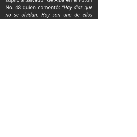
No. 48 quien comentó:
 “Hay días que 
no se olvidan. Hoy son uno de ellos 
porque hubo momentos que tuve que 
exigirme al máximo para conseguirlo”.
1       26     SANTIAGO TOVAR  
2       29     ENRIQUE DUEÑAS  
3       48     MICHEL JOURDAIN  
4       8     ALEX DE ALBA
5       7       MAJO RODRIGUEZ
Texto y fotos por Prensa Súper Copa.
Súper Copa México
Súper Copa Roshfrans
Copa GTM
Santiago Tovar
Tractocamiones Foton
Emiliano Richards
Harry Dueñas
Michel Jourdain
Súper Copa León
Ivanna Richards
Súper Copa