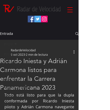
Radar de Velocidad
Entrada
Inicio
RadardeVelocidad
Inicio
9 oct 2023
2 min de lectura
Ricardo Iniesta y Adrián
Fórmula 1
Carmona listos para
NASCAR
enfrentar la Carrera
IndyCar
Panamericana 2023
Autos Turismo
Todo está listo para que la dupla 
Fórmula E
conformada por Ricardo Iniesta 
Súper Copa
piloto y Adrián Carmona navegante 