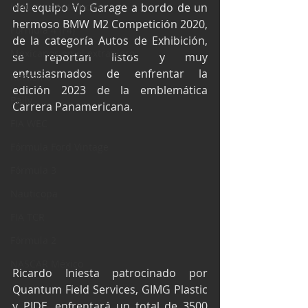
Industria Automotriz
del equipo Vp Garage a bordo de un 
hermoso BMW M2 Competición 2020, 
Fórmula 4 (F4)
de la categoría Autos de Exhibición, 
Mexicanos en el extranjero
se reportan listos y muy 
entusiasmados de enfrentar la 
Kartismo
edición 2023 de la emblemática 
Rally
Carrera Panamericana.
FIA WEC
Fórmula Ford Vintage
Fórmula 3
Nauticopa
FIA TCR
Fórmula 2
NASCAR México
Ricardo Iniesta patrocinado por 
Quantum Field Services, GIMG Plastic 
y PIDE, enfrentará un total de 3500 