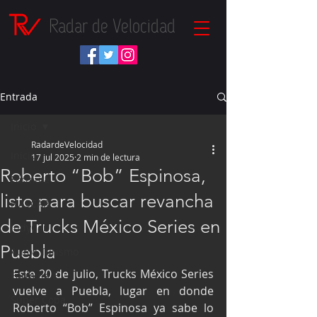
Radar de Velocidad
Entrada
Inicio
RadardeVelocidad
Inicio
17 jul 2025
2 min de lectura
Roberto “Bob” Espinosa,
Fórmula 1
listo para buscar revancha
NASCAR
de Trucks México Series en
IndyCar
Puebla
Autos Turismo
Este 20 de julio, Trucks México Series 
Fórmula E
vuelve a Puebla, lugar en donde 
Súper Copa
Roberto “Bob” Espinosa ya sabe lo 