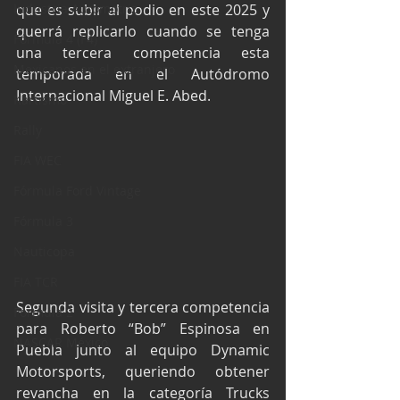
Industria Automotriz
que es subir al podio en este 2025 y 
querrá replicarlo cuando se tenga 
Fórmula 4 (F4)
una tercera competencia esta 
Mexicanos en el extranjero
temporada en el Autódromo 
Internacional Miguel E. Abed.
Kartismo
Rally
FIA WEC
Fórmula Ford Vintage
Fórmula 3
Nauticopa
FIA TCR
Segunda visita y tercera competencia 
Fórmula 2
para Roberto “Bob” Espinosa en 
NASCAR México
Puebla junto al equipo Dynamic 
Motorsports, queriendo obtener 
revancha en la categoría Trucks 