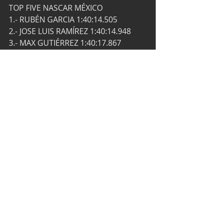
TOP FIVE NASCAR MÉXICO
1.- RUBÉN GARCIA 1:40:14.505
2.- JOSE LUIS RAMÍREZ 1:40:14.948
3.- MAX GUTIÉRREZ 1:40:17.867
4.- ALEX DE ALBA 1:40:18.296
5.- JULIO REJÓN 1:40:18.965
Texto y fotos por Prensa Nascar 
México Series.
NASCAR México Series
NASCAR México
Rubén García Jr
José Luis Ramírez
Súper Óvalo Chiapas
MAX Gutiérrez
NASCAR