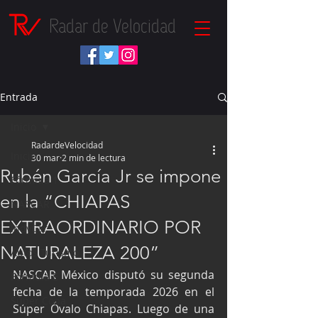
Radar de Velocidad
Entrada
Inicio
RadardeVelocidad
Inicio
30 mar
2 min de lectura
Rubén García Jr se impone
Fórmula 1
en la “CHIAPAS
NASCAR
EXTRAORDINARIO POR
IndyCar
NATURALEZA 200”
Autos Turismo
NASCAR México disputó su segunda 
Fórmula E
fecha de la temporada 2026 en el 
Súper Copa
Súper Óvalo Chiapas. Luego de una 