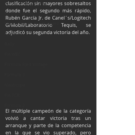
Industria Automotriz
clasificación sin mayores sobresaltos 
donde fue el segundo más rápido, 
Fórmula 4 (F4)
Rubén García Jr. de Canel´s/Logitech 
Mexicanos en el extranjero
G/Mobil/Laboratorio Tequis, se 
adjudicó su segunda victoria del año.
Kartismo
Rally
FIA WEC
Fórmula Ford Vintage
Fórmula 3
Nauticopa
FIA TCR
Fórmula 2
El múltiple campeón de la categoría 
NASCAR México
volvió a cantar victoria tras un 
arranque y parte de la competencia 
en la que se vio superado, pero 