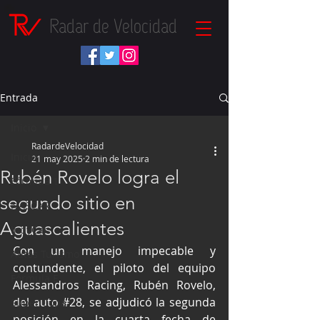
Radar de Velocidad
Entrada
Inicio
RadardeVelocidad
Inicio
21 may 2025
2 min de lectura
Rubén Rovelo logra el
Fórmula 1
segundo sitio en
NASCAR
Aguascalientes
IndyCar
Con un manejo impecable y 
Autos Turismo
contundente, el piloto del equipo 
Fórmula E
Alessandros Racing, Rubén Rovelo, 
del auto 
#28
, se adjudicó la segunda 
Súper Copa
posición en la cuarta fecha de 