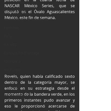
Industria Automotriz
NASCAR México Series, que se 
Fórmula 4 (F4)
disputó en el Óvalo Aguascalientes 
México, este fin de semana.
Mexicanos en el extranjero
Kartismo
Rally
FIA WEC
Fórmula Ford Vintage
Fórmula 3
Nauticopa
Rovelo, quien había calificado sexto 
FIA TCR
dentro de la categoría mayor, se 
Fórmula 2
enfocó en su estrategia desde el 
momento de la bandera verde, en los 
NASCAR México
primeros instantes pudo avanzar y 
eso le proporcionó acercarse de 