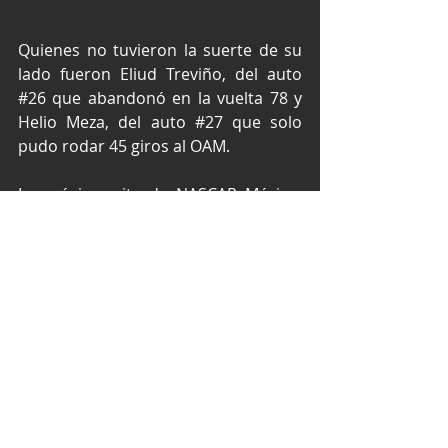
Quienes no tuvieron la suerte de su 
lado fueron Eliud Treviño, del auto 
#26
 que abandonó en la vuelta 78 y 
Helio Meza, del auto 
#27
 que solo 
pudo rodar 45 giros al OAM.
La próxima cita de NASCAR México, 
será el 1 de junio en el Autódromo 
EcoCentro Querétaro.
Texto y fotos por Prensa Alessandros 
Racing.
NASCAR México Series
NASCAR Challenge Series
NASCAR México
Alessandros Racing
Óvalo Aguascalientes México
Rubén Rovelo
Helio Meza
Eliud Treviño
NASCAR