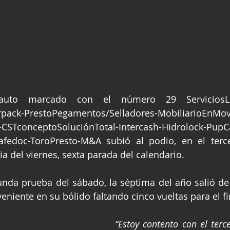
auto marcado con el número 29 ServiciosLogí
pack-PrestoPegamentos/Selladores-MobiliarioEnMov
STconceptoSoluciónTotal-Intercash-Hidrolock-PupC
fedoc-ToroPresto-M&A subió al podio, en el tercer
 del viernes, sexta parada del calendario.
unda prueba del sábado, la séptima del año salió de 
eniente en su bólido faltando cinco vueltas para el fi
“Estoy contento con el terce