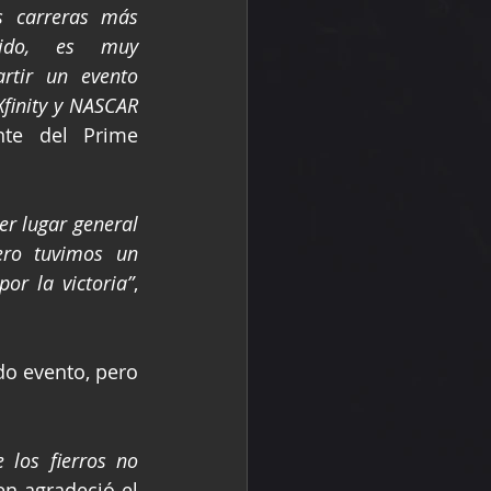
s carreras más 
ido, es muy 
tir un evento 
finity y NASCAR 
nte del Prime 
r lugar general 
ero tuvimos un 
or la victoria”
, 
do evento, pero 
los fierros no 
en agradeció el 