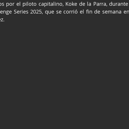
s por el piloto capitalino, Koke de la Parra, durante 
ge
Fórmula 3
Nauticopa
FIA TC
enge Series 2025, que se corrió el fin de semana e
z.