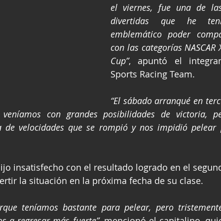
el viernes, fue una de la
divertidas que he ten
emblemático poder compar
con las categorías NASCAR X
Cup”
, apuntó el integra
Sports Racing Team.
“El sábado arranqué en terce
 veníamos con grandes posibilidades de victoria, p
 de velocidades que se rompió y nos impidió pelear p
dijo insatisfecho con el resultado logrado en el segun
rtir la situación en la próxima fecha de su clase.
orque teníamos bastante para pelear, pero tristemente 
s a regresar más fuerte”,
 mencionó el capitalino, qui