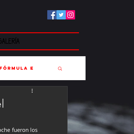
GALERÍA
Fórmula E
l
EC
che fueron los 