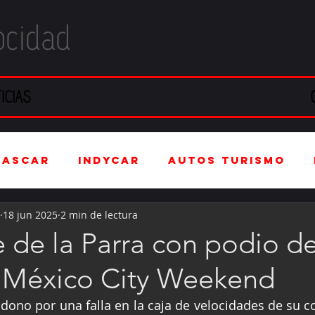
ocidad
ICIAS
NASCAR
IndyCar
Autos Turismo
18 jun 2025
2 min de lectura
stria Automotriz
Fórmula 4 (F4)
 de la Parra con podio de
México City Weekend
tranjero
Kartismo
Rally
FIA W
ono por una falla en la caja de velocidades de su co