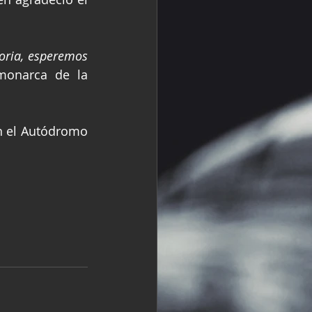
oria, esperemos 
 monarca de la 
n el Autódromo 