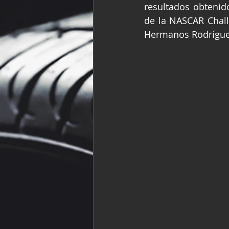
resultados obtenido
Fórmula Ford Vinta
de la NASCAR Chall
Hermanos Rodrígue
NASCAR México