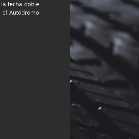
la fecha doble 
R
Fórmula 2
n el Autódromo 