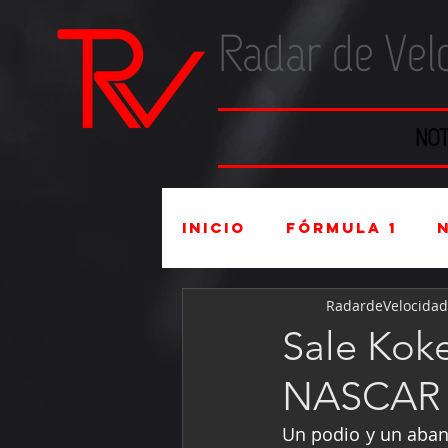
Radar de Vel
NOT
Inicio
Fórmula 1
RadardeVelocidad
Súper Copa
Indu
Sale Koke
NASCAR 
Mexicanos en el ex
Un podio y un aband