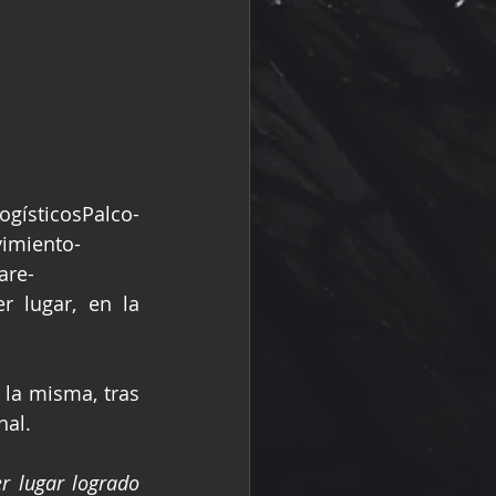
sticosPalco-
imiento-
are-
 lugar, en la 
la misma, tras 
nal.
r lugar logrado 