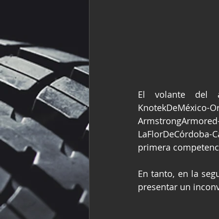
El volante del 
KnotekDeMéxico-Or
ArmstrongArmored-C
LaFlorDeCórdoba-Ca
primera competencia
En tanto, en la seg
presentar un inconv