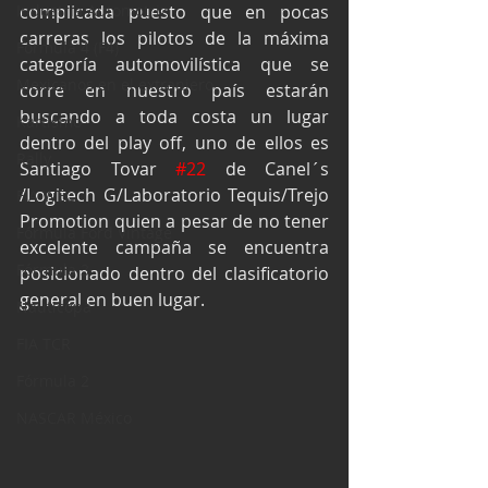
Industria Automotriz
complicada puesto que en pocas 
carreras los pilotos de la máxima 
Fórmula 4 (F4)
categoría automovilística que se 
Mexicanos en el extranjero
corre en nuestro país estarán 
buscando a toda costa un lugar 
Kartismo
dentro del play off, uno de ellos es 
Rally
Santiago Tovar 
#22
 de Canel´s 
/Logitech G/Laboratorio Tequis/Trejo 
FIA WEC
Promotion quien a pesar de no tener 
Fórmula Ford Vintage
excelente campaña se encuentra 
Fórmula 3
posicionado dentro del clasificatorio 
general en buen lugar.
Nauticopa
FIA TCR
Fórmula 2
NASCAR México