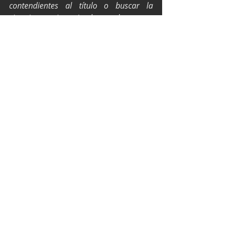
contendientes al título o buscar la 
victoria que sigue siendo uno de nuestro 
objetivo este año.”.
Texto y fotos por Media canel's 
racing.
NASCAR México Series
Canel's Racing Team
Santiago Tovar
NASCAR
Entradas recientes
Ver todo