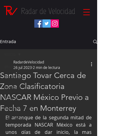
Radar de Velocidad
Entrada
Inicio
RadardeVelocidad
Inicio
26 jul 2023
2 min de lectura
Santiago Tovar Cerca de
Fórmula 1
Zona Clasificatoria
NASCAR
NASCAR México Previo a
IndyCar
Fecha 7 en Monterrey
Autos Turismo
El arranque de la segunda mitad de 
Fórmula E
temporada NASCAR México está a 
Súper Copa
unos días de dar inicio, la mas 