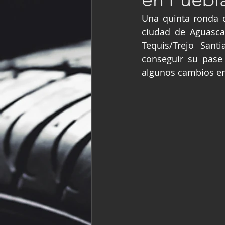
Fórmula Ford Vinta
Una quinta ronda d
ciudad de Aguascal
Tequis/Trejo Sant
NASCAR México
conseguir su pase 
algunos cambios en 