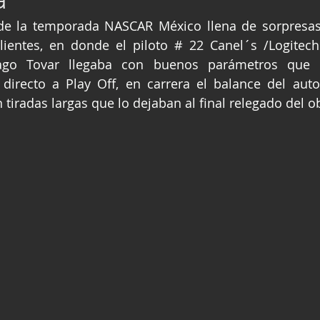
ge
Fórmula 3
Nauticopa
FIA TC
e la temporada NASCAR México llena de sorpresas s
ientes, en donde el piloto # 22 Canel´s /Logitech 
iago Tovar llegaba con buenos parámetros que l
directo a Play Off, en carrera el balance del auto
tiradas largas que lo dejaban al final relegado del ob