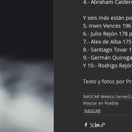
4.- Abraham Calderó
Y seis más están p
5.-Irwin Vences 196 
6.- Julio Rejón 178 p
7.- Alex de Alba 175 
8.- Santiago Tovar 1
9.- Germán Quiroga
Y 10.- Rodrigo Rejó
Texto y fotos por P
NASCAR México Series
C
Nascar en Puebla
NASCAR