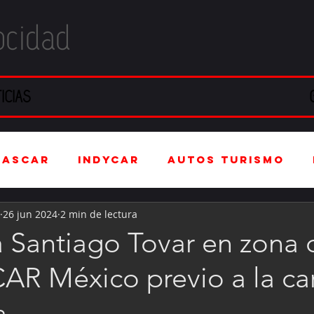
ocidad
ICIAS
NASCAR
IndyCar
Autos Turismo
26 jun 2024
2 min de lectura
stria Automotriz
Fórmula 4 (F4)
 Santiago Tovar en zona 
AR México previo a la ca
tranjero
Kartismo
Rally
FIA W
a