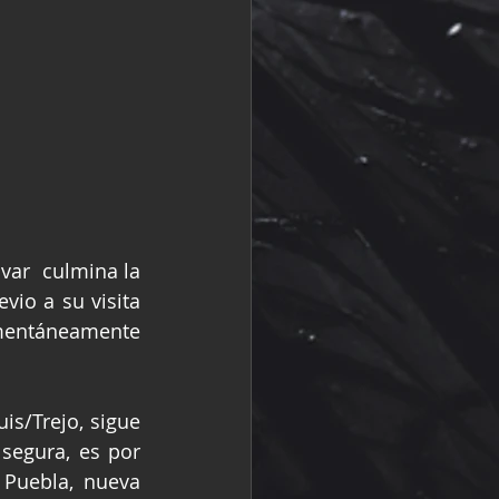
ar  culmina la 
io a su visita 
entáneamente 
s/Trejo, sigue 
segura, es por 
Puebla, nueva 