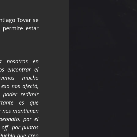
tiago Tovar se 
permite estar 
a nosotros en 
s encontrar el 
uvimos mucho 
eso nos afectó, 
 poder redimir 
rtante es que 
 nos mantienen 
eonato, por el 
off  por puntos 
Puebla que creo 