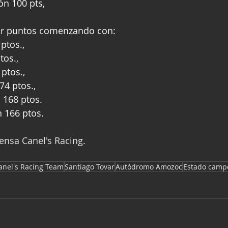
n 100 pts, 
or puntos comenzando con:
ptos., 
tos., 
ptos., 
74 ptos., 
 168 ptos. 
n 166 ptos.
rensa Canel's Racing.
anel's Racing Team
Santiago Tovar
Autódromo Amozoc
Estado camp