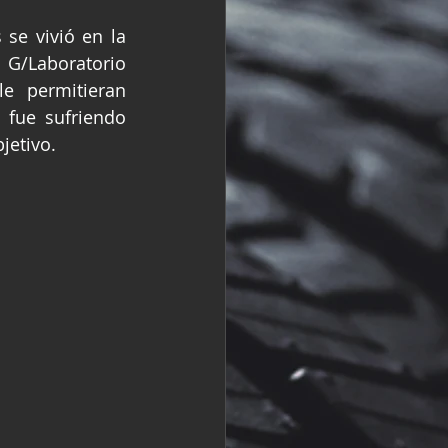
R
Fórmula 2
e vivió en la 
G/Laboratorio 
e permitieran 
 fue sufriendo 
jetivo.