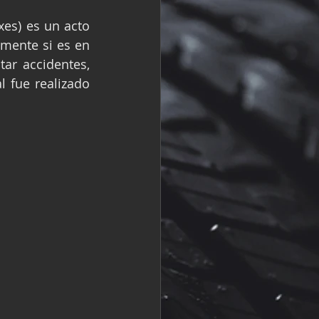
R
Fórmula 2
es) es un acto 
mente si es en 
ar accidentes, 
 fue realizado 