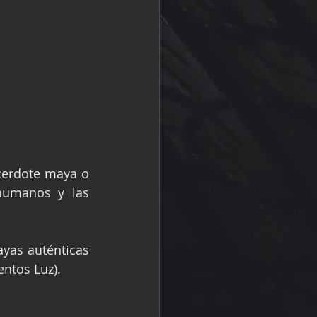
cerdote maya o 
 humanos y las 
yas auténticas 
entos Luz).