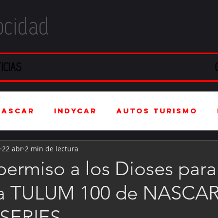
ocidad
ICIAS
NASCAR
IndyCar
Autos Turismo
22 abr
2 min de lectura
stria Automotriz
Fórmula 4 (F4)
permiso a los Dioses para
 La TULUM 100 de NASCA
tranjero
Kartismo
Rally
FIA W
SERIES