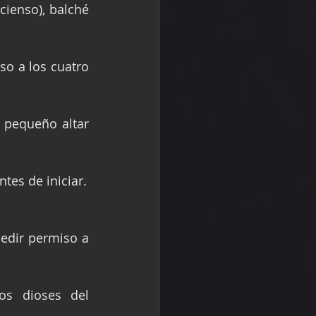
ienso), balché 
o a los cuatro 
 pequeño altar 
ntes de iniciar.
edir permiso a 
s dioses del 