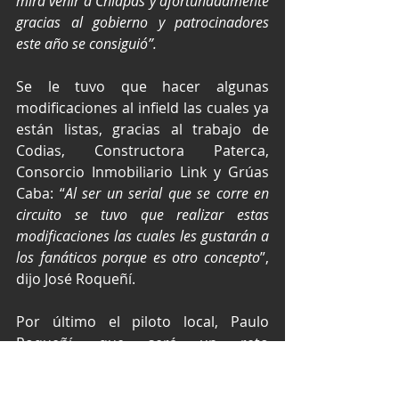
mira venir a Chiapas y afortunadamente 
gracias al gobierno y patrocinadores 
este año se consiguió”.
Se le tuvo que hacer algunas 
modificaciones al infield las cuales ya 
están listas, gracias al trabajo de 
Codias, Constructora Paterca, 
Consorcio Inmobiliario Link y Grúas 
Caba: “
Al ser un serial que se corre en 
circuito se tuvo que realizar estas 
modificaciones las cuales les gustarán a 
los fanáticos porque es otro concepto
”, 
dijo José Roqueñí.
Por último el piloto local, Paulo 
Roqueñí, que será un reto 
representar a Chiapas en la GTM 
Light, y que hará todo lo que esté a 