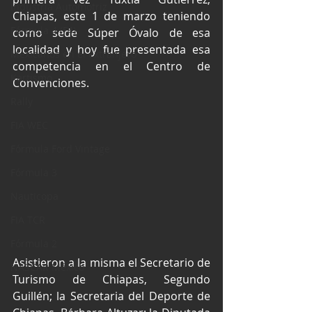
Industria Automotriz
Chiapas, este 1 de marzo teniendo 
Fórmula 4 (F4)
como sede Súper Óvalo de esa 
localidad y hoy fue presentada esa 
Mexicanos en el extranjero
competencia en el Centro de 
Kartismo
Convenciones.
Rally
FIA WEC
Fórmula Ford Vintage
Fórmula 3
Nauticopa
FIA TCR
Fórmula 2
Asistieron a la misma el Secretario de 
NASCAR México
Turismo de Chiapas, Segundo 
Guillén; la Secretaria del Deporte de 