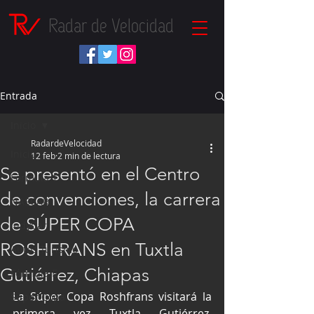
Radar de Velocidad
Entrada
Inicio
RadardeVelocidad
Inicio
12 feb
2 min de lectura
Se presentó en el Centro
Fórmula 1
de convenciones, la carrera
NASCAR
de SÚPER COPA
IndyCar
ROSHFRANS en Tuxtla
Autos Turismo
Gutiérrez, Chiapas
Fórmula E
La Súper Copa Roshfrans visitará la 
Súper Copa
primera vez Tuxtla Gutiérrez, 