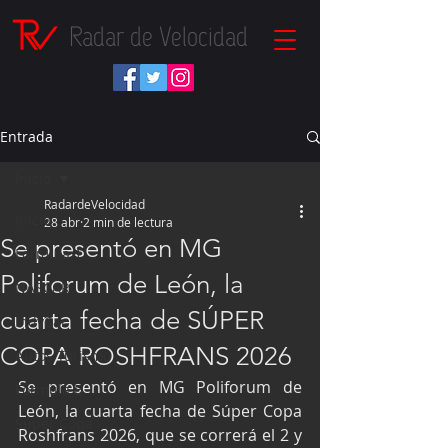
Radar de Velocidad
Entrada
Inicio
RadardeVelocidad
Inicio
28 abr
2 min de lectura
Se presentó en MG
Fórmula 1
Poliforum de León, la
NASCAR
cuarta fecha de SÚPER
IndyCar
COPA ROSHFRANS 2026
Autos Turismo
Se presentó en MG Poliforum de 
Fórmula E
León, la cuarta fecha de Súper Copa 
Súper Copa
Roshfrans 2026, que se correrá el 2 y 