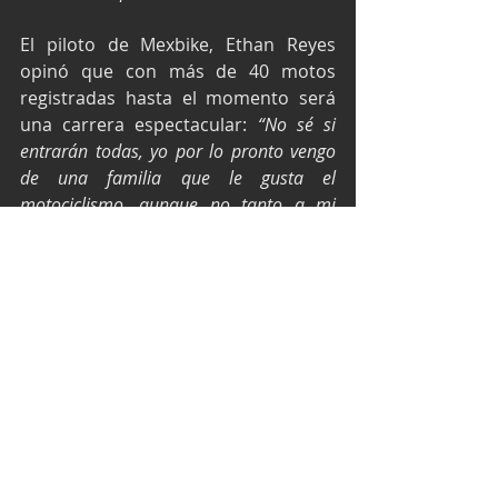
El piloto de Mexbike, Ethan Reyes 
opinó que con más de 40 motos 
registradas hasta el momento será 
una carrera espectacular: 
“No sé si 
entrarán todas, yo por lo pronto vengo 
de una familia que le gusta el 
motociclismo, aunque no tanto a mi 
madre. Quiero llegar lo más adelante 
que pueda, porque las motos son parte 
de mi vida”.
Texto y fotos por Prensa Súper Copa.
Súper Copa México
Súper Copa Roshfrans
Copa GTM
Tractocamiones Foton
Michel Jourdain
Súper Copa León
MEXBIKE
Expertos F5
Súper Copa