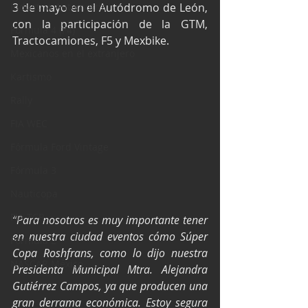
Industria Automotriz
3 de mayo en el Autódromo de León, 
con la participación de la GTM, 
Fórmula 4 (F4)
Tractocamiones, F5 y Mexbike.
Mexicanos en el extranjero
Kartismo
Rally
FIA WEC
Fórmula Ford Vintage
Fórmula 3
Nauticopa
FIA TCR
“Para nosotros es muy importante tener 
en nuestra ciudad eventos cómo Súper 
Fórmula 2
Copa Roshfrans, como lo dijo nuestra 
NASCAR México
Presidenta Municipal Mtra. Alejandra 
Gutiérrez Campos, ya que producen una 
gran derrama económica. Estoy segura 