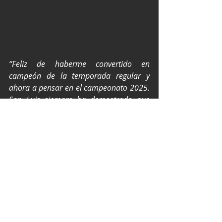
“Feliz de haberme convertido en 
campeón de la temporada regular y 
ahora a pensar en el campeonato 2025. 
San Luis siempre ha demostrado que 
tiene pilotos de gran calidad como lo 
hace dentro y fuera de las fronteras de 
nuestro país”
, dijo Alex.
Barrales aclaró que en los playoffs 
que comienzan precisamente en 
estas tierras hay que ser muy 
cuidadoso, porque cualquier error o 
contratiempo, puede dejarte afuera 
de la pelea por el campeonato.