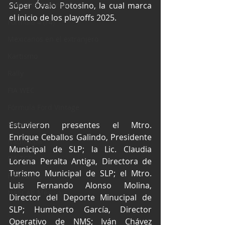
Industria Automotriz
Súper Óvalo Potosino, la cual marca 
el inicio de los playoffs 2025.
Fórmula 4 (F4)
Mexicanos en el extranjero
Kartismo
Rally
FIA WEC
Fórmula Ford Vintage
Estuvieron presentes el Mtro. 
Fórmula 3
Enrique Ceballos Galindo, Presidente 
Nauticopa
Municipal de SLP; la Lic. Claudia 
FIA TCR
Lorena Peralta Antiga, Directora de 
Turismo Municipal de SLP; el Mtro. 
Fórmula 2
Luis Fernando Alonso Molina, 
NASCAR México
Director del Deporte Minucipal de 
SLP; Humberto García, Director 
Operativo de NMS; Iván Chávez 