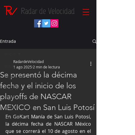
Radar de Velocidad
Entrada
Inicio
RadardeVelocidad
Inicio
1 ago 2025
2 min de lectura
Se presentó la décima
Fórmula 1
fecha y el inicio de los
NASCAR
playoffs de NASCAR
IndyCar
MEXICO en San Luis Potosí
Autos Turismo
En GoKart Manía de San Luis Potosí, 
Fórmula E
la décima fecha de NASCAR México 
Súper Copa
que se correrá el 10 de agosto en el 