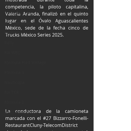
Industria Automotriz
competencia, la piloto capitalina, 
Fórmula 4 (F4)
Valeria Aranda, finalizó en el quinto 
lugar en el Óvalo Aguascalientes 
Mexicanos en el extranjero
México, sede de la fecha cinco de 
Kartismo
Trucks México Series 2025. 
Rally
FIA WEC
Fórmula Ford Vintage
Fórmula 3
Nauticopa
FIA TCR
Fórmula 2
La conductora de la camioneta 
NASCAR México
marcada con el 
#27
 Bizzarro-Fonelli-
RestaurantCluny-TelecomDistrict 