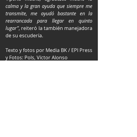
calma y la gran ayuda que siempre me 
transmite, me ayudó bastante en la 
rearrancada para llegar en quinto 
lugar”
, reiteró la también manejadora 
de su escudería.
Texto y fotos por Media BK / EPI Press 
y Fotos: Pols, Víctor Alonso
NASCAR México Series
NASCAR México
Óvalo Aguascalientes México
Vale Aranda
Valeria Aranda
NASCAR
Entradas recientes
Ver todo