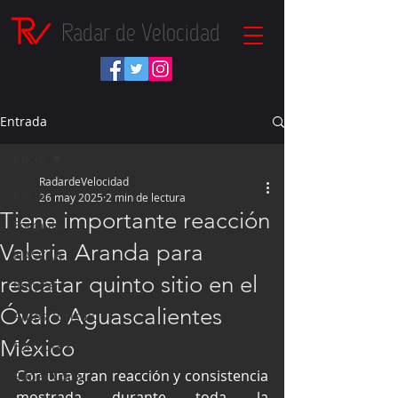
Radar de Velocidad
Entrada
Inicio
RadardeVelocidad
Inicio
26 may 2025
2 min de lectura
Tiene importante reacción
Fórmula 1
Valeria Aranda para
NASCAR
rescatar quinto sitio en el
IndyCar
Óvalo Aguascalientes
Autos Turismo
México
Fórmula E
Con una gran reacción y consistencia 
Súper Copa
mostrada durante toda la 