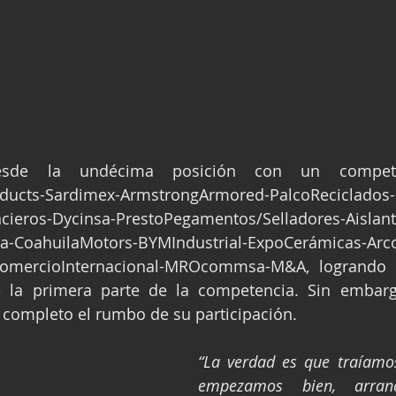
esde la undécima posición con un competi
oducts-Sardimex-ArmstrongArmored-PalcoReciclados
ncieros-Dycinsa-PrestoPegamentos/Selladores-Aisla
a-CoahuilaMotors-BYMIndustrial-ExpoCerámicas-Arc
omercioInternacional-MROcommsa-M&A, logrando a
e la primera parte de la competencia. Sin embargo
 completo el rumbo de su participación.
“La verdad es que traíamos
empezamos bien, arran