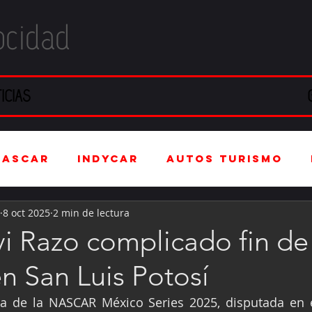
ocidad
ICIAS
NASCAR
IndyCar
Autos Turismo
8 oct 2025
2 min de lectura
stria Automotriz
Fórmula 4 (F4)
vi Razo complicado fin de
n San Luis Potosí
tranjero
Kartismo
Rally
FIA W
a de la NASCAR México Series 2025, disputada en e