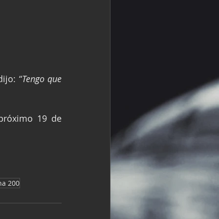
jo: “
Tengo que 
próximo 19 de 
na 200