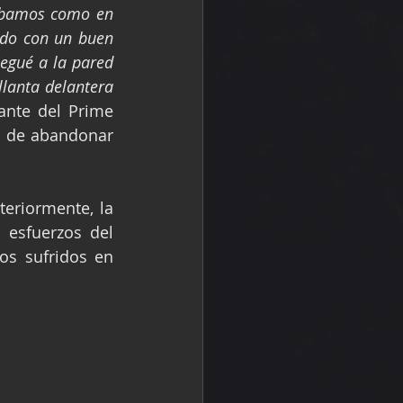
íbamos como en 
ndo con un buen 
egué a la pared 
lanta delantera 
rante del Prime 
o de abandonar 
eriormente, la 
 esfuerzos del 
s sufridos en 