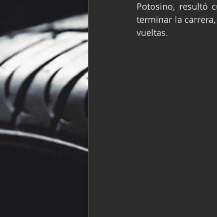
Potosino, resultó c
Fórmula Ford Vinta
terminar la carrera
vueltas.
NASCAR México