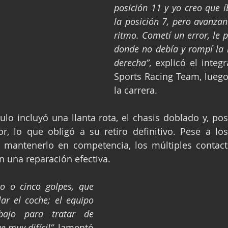
posición 11 y yo creo que 
la posición 7, pero avanza
ritmo. Cometí un error, le p
donde no debía y rompí la l
derecha”
, explicó el integ
Sports Racing Team, lueg
la carrera.
ulo incluyó una llanta rota, el chasis doblado y, post
r, lo que obligó a su retiro definitivo. Pese a los
 mantenerlo en competencia, los múltiples contacto
on una reparación efectiva.
o o cinco golpes, que 
ar el coche; el equipo 
ajo para tratar de 
e muy difícil”
, lamentó 