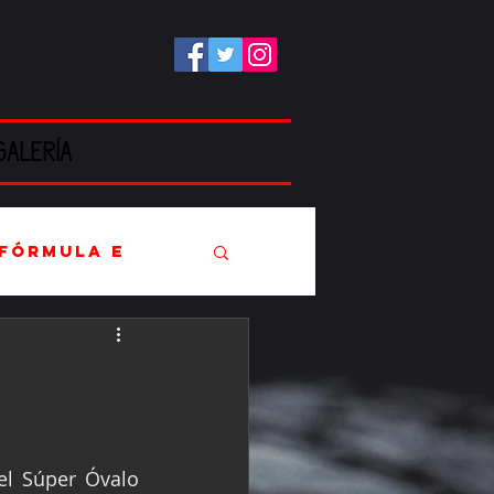
GALERÍA
Fórmula E
EC
l Súper Óvalo 