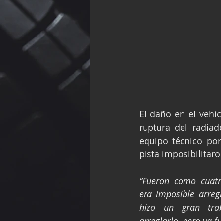
El daño en el vehíc
ruptura del radiado
equipo técnico por
pista imposibilitar
“Fueron como cuatr
era imposible arregl
hizo un gran trab
arreglarlo, pero ya fu