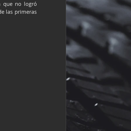
a que no logró 
R
Fórmula 2
e las primeras 