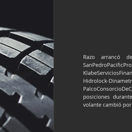
Razo arrancó d
SanPedroPacificPr
KlabeServiciosFina
Hidrolock-Dinametr
PalcoConsorcioDeC
posiciones durant
volante cambió por