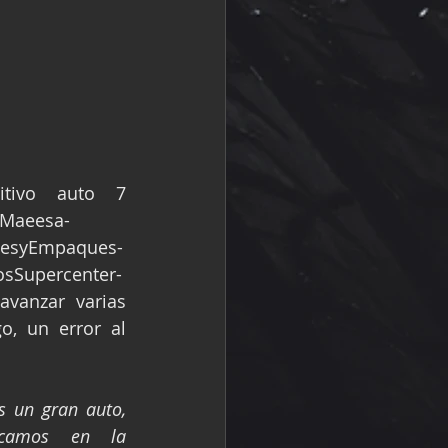
tivo auto 7 
-Maeesa-
ntesyEmpaques-
osSupercenter-
vanzar varias 
, un error al 
 un gran auto, 
camos en la 