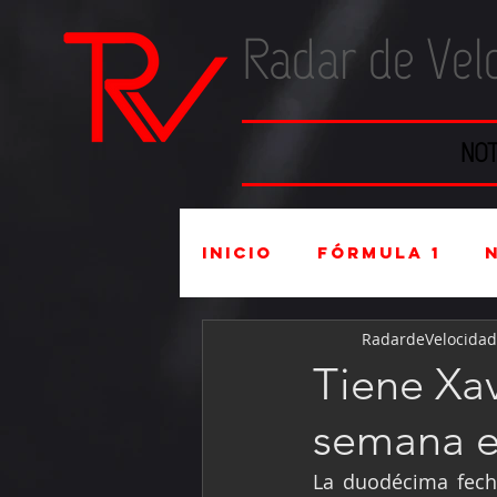
Radar de Vel
NOT
Inicio
Fórmula 1
RadardeVelocidad
Súper Copa
Indu
Tiene Xa
semana e
Mexicanos en el ex
La duodécima fech