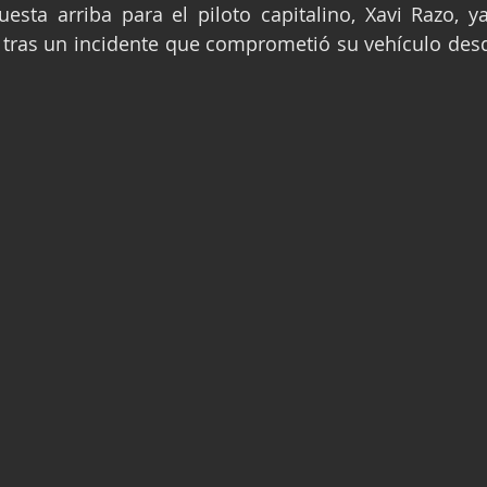
uesta arriba para el piloto capitalino, Xavi Razo, y
ge
Fórmula 3
Nauticopa
FIA TC
, tras un incidente que comprometió su vehículo desd