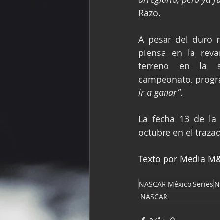
Razo.
A pesar del duro re
piensa en la reva
terreno en la si
campeonato, progra
ir a ganar”
.
La fecha 13 de la
octubre en el traza
Texto por Media M&A
NASCAR México Series
N
NASCAR