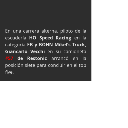
En una carrera alterna, piloto de la 
escudería 
HO Speed Racing 
en la 
categoría 
FB y BOHN Mikel's Truck, 
Giancarlo Vecchi
 en su camioneta 
#57
 de Restonic
 arrancó en la 
posición siete para concluir en el top 
five.
Sobre el trazado oval de 1275 metros 
de longitud, la carrera pactada a 80 
vueltas en la que no hubo parada de 
pits obligatoria, Vecchi fue 
protagonista al lograr colocarse en el 
segundo sitio desde el inicio de la 
competencia donde no permitió ser 