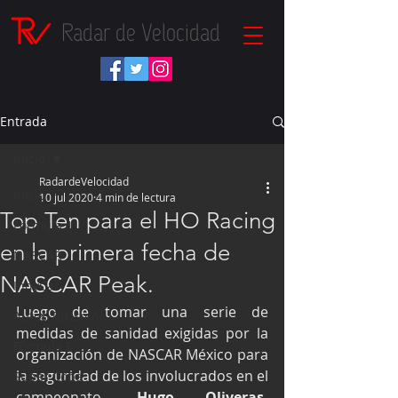
Radar de Velocidad
Entrada
Inicio
RadardeVelocidad
Inicio
10 jul 2020
4 min de lectura
Top Ten para el HO Racing
Fórmula 1
en la primera fecha de
NASCAR
NASCAR Peak.
IndyCar
Luego de tomar una serie de 
Autos Turismo
medidas de sanidad exigidas por la 
Fórmula E
organización de NASCAR México para 
la seguridad de los involucrados en el 
Súper Copa
campeonato, 
Hugo Oliveras, 