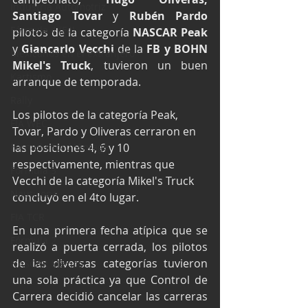
Industria Automotriz
Santiago Tovar
 y 
Rubén Pardo
Fórmula 4 (F4)
pilotos de la categoría 
NASCAR Peak
y 
Giancarlo Vecchi
 de la 
FB y BOHN 
Mexicanos en el extranjero
Mikel's Truck
, tuvieron un buen 
Kartismo
arranque de temporada.
Rally
Los pilotos de la categoría Peak, 
FIA WEC
Tovar, Pardo y Oliveras cerraron en 
Fórmula Ford Vintage
las posiciones 4, 6 y 10 
respectivamente, mientras que 
Fórmula 3
Vecchi de la categoría Mikel's Truck 
Nauticopa
concluyó en el 4to lugar. 
FIA TCR
En una primera fecha atípica que se 
Fórmula 2
realizó a puerta cerrada, los pilotos 
de las diversas categorías tuvieron 
NASCAR México
una sola práctica ya que Control de 
Carrera decidió cancelar las carreras 