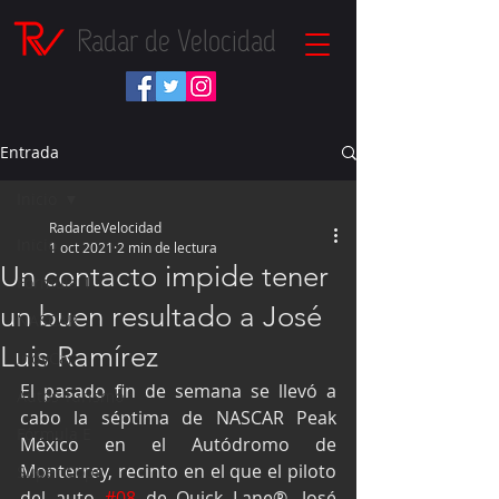
Radar de Velocidad
Entrada
Inicio
RadardeVelocidad
Inicio
1 oct 2021
2 min de lectura
Un contacto impide tener
Fórmula 1
un buen resultado a José
NASCAR
Luis Ramírez
IndyCar
El pasado fin de semana se llevó a 
Autos Turismo
cabo la séptima de NASCAR Peak 
Fórmula E
México en el Autódromo de 
Monterrey, recinto en el que el piloto 
Súper Copa
del auto 
#08
 de Quick Lane®, José 