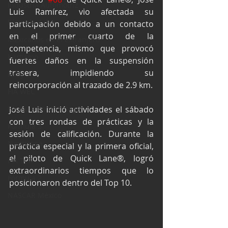
Industria Automotriz
Luis Ramírez, vio afectada su 
Fórmula 4 (F4)
participación debido a un contacto 
en el primer cuarto de la 
Mexicanos en el extranjero
competencia, mismo que provocó 
Kartismo
fuertes daños en la suspensión 
trasera, impidiendo su 
Rally
reincorporación al trazado de 2.9 km.
FIA WEC
Fórmula Ford Vintage
José Luis inició actividades el sábado 
con tres rondas de prácticas y la 
Fórmula 3
sesión de calificación. Durante la 
Nauticopa
práctica especial y la primera oficial, 
el piloto de Quick Lane®, logró 
FIA TCR
extraordinarios tiempos que lo 
Fórmula 2
posicionaron dentro del Top 10.
NASCAR México