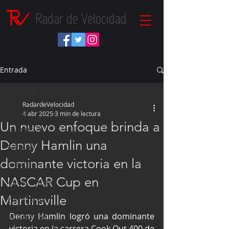
Radar de Velocidad
Entrada
Inicio
RadardeVelocidad
Inicio
4 abr 2025
3 min de lectura
Un nuevo enfoque brinda a
Fórmula 1
Denny Hamlin una
NASCAR
dominante victoria en la
IndyCar
NASCAR Cup en
Autos Turismo
Martinsville
Fórmula E
Denny Hamlin logró una dominante 
Súper Copa
victoria en la carrera Cook Out 400 de 