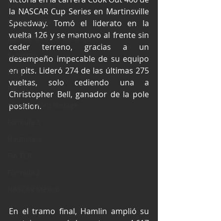
Industria Automotriz
la NASCAR Cup Series en Martinsville 
Fórmula 4 (F4)
Speedway. Tomó el liderato en la 
vuelta 126 y se mantuvo al frente sin 
Mexicanos en el extranjero
ceder terreno, gracias a un 
Kartismo
desempeño impecable de su equipo 
en pits. Lideró 274 de las últimas 275 
Rally
vueltas, solo cediendo una a 
FIA WEC
Christopher Bell, ganador de la pole 
Fórmula Ford Vintage
position.
Fórmula 3
Nauticopa
FIA TCR
Fórmula 2
NASCAR México
En el tramo final, Hamlin amplió su 