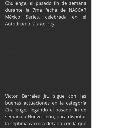
Industria Automotriz
Challenge, el pasado fin de semana 
durante la 7ma fecha de NASCAR 
Fórmula 4 (F4)
México Series, celebrada en el 
Mexicanos en el extranjero
Autódromo Monterrey.
Kartismo
Rally
FIA WEC
Fórmula Ford Vintage
Fórmula 3
Nauticopa
FIA TCR
Víctor Barrales Jr., sigue con las 
Fórmula 2
buenas actuaciones en la categoría 
Challenge, llegando el pasado fin de 
NASCAR México
semana a Nuevo León, para disputar 
la séptima carrera del año con la que 