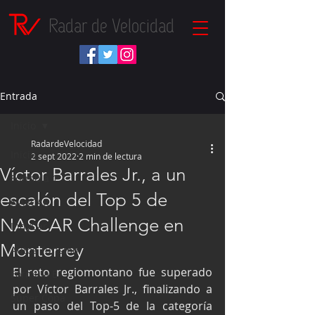
Radar de Velocidad
Entrada
Inicio
RadardeVelocidad
Inicio
2 sept 2022
2 min de lectura
Víctor Barrales Jr., a un
Fórmula 1
escalón del Top 5 de
NASCAR
NASCAR Challenge en
IndyCar
Monterrey
Autos Turismo
El reto regiomontano fue superado 
Fórmula E
por Víctor Barrales Jr., finalizando a 
Súper Copa
un paso del Top-5 de la categoría 