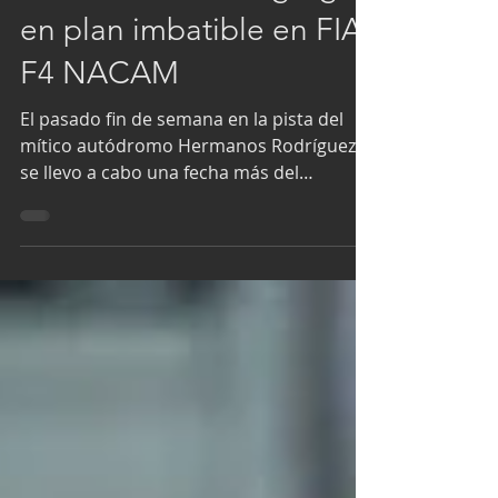
Alessandros Racing sigue
en plan imbatible en FIA
F4 NACAM
El pasado fin de semana en la pista del
mítico autódromo Hermanos Rodríguez
se llevo a cabo una fecha más del
campeonato más veloz de México, la
Fórmula 4. La Fecha estuvo conformada
por tres carreras donde el equipo
Alessandros Racing de la mano de Alex
Bobadilla se llevo dos triunfos. La primera
carrera fue para Alex Bobadilla, seguido
por también un piloto de Alessandros:
Alan Zezatti. Donde con un manejo
excelso y partiendo desde la Pole. Logro
mantener el ritmo y llevars