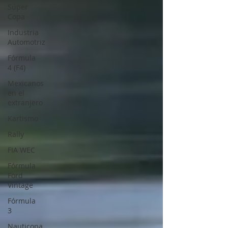
Súper
Copa
Industria
Automotriz
Fórmula
4 (F4)
Mexicanos
en el
extranjero
Kartismo
Rally
FIA WEC
Fórmula
Ford
Vintage
Fórmula
3
Nauticopa