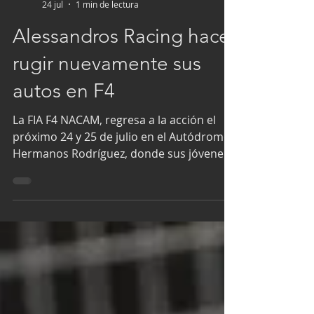
RadardeVelocidad
24 jul
1 min de lectura
Alessandros Racing hace
rugir nuevamente sus
autos en F4
La FIA F4 NACAM, regresa a la acción el
próximo 24 y 25 de julio en el Autódromo
Hermanos Rodríguez, donde sus jóvenes
pilotos, tendrán tres carreras donde está
el juego el liderato. La Fecha 4 de la
temporada se disputará en el trazado de
3,850 metros de distancia del Autódromo
Hermanos Rodríguez, donde el
compromiso es mayor para los cuatro