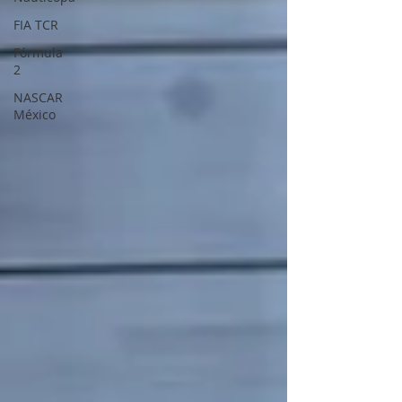
FIA TCR
Fórmula
2
NASCAR
México