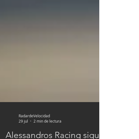
RadardeVelocidad
29 jul
2 min de lectura