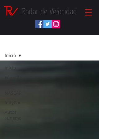
Radar de Velocidad
NOTICIAS
Inicio
Inicio
Fórmula
1
NASCAR
IndyCar
Autos
Turismo
Fórmula
E