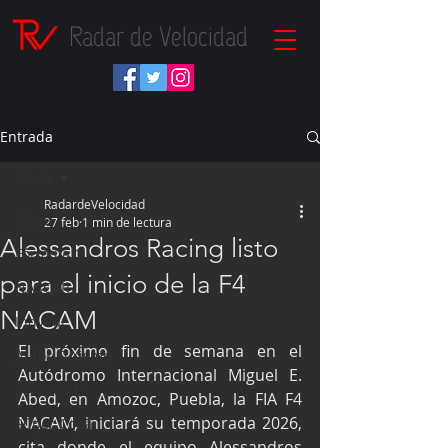
Radar de Velocidad
Entrada
Inicio
RadardeVelocidad
Inicio
27 feb
1 min de lectura
Alessandros Racing listo
Fórmula 1
para el inicio de la F4
NASCAR
NACAM
IndyCar
El próximo fin de semana en el 
Autos Turismo
Autódromo Internacional Miguel E. 
Fórmula E
Abed, en Amozoc, Puebla, la FIA F4 
NACAM, iniciará su temporada 2026, 
Súper Copa
cita donde el equipo Alessandros 