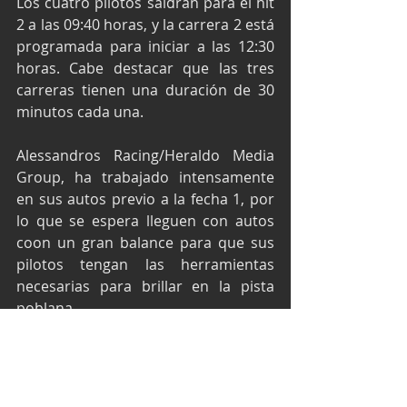
Los cuatro pilotos saldrán para el hit 
2 a las 09:40 horas, y la carrera 2 está 
programada para iniciar a las 12:30 
horas. Cabe destacar que las tres 
carreras tienen una duración de 30 
minutos cada una.
Alessandros Racing/Heraldo Media 
Group, ha trabajado intensamente 
en sus autos previo a la fecha 1, por 
lo que se espera lleguen con autos 
coon un gran balance para que sus 
pilotos tengan las herramientas 
necesarias para brillar en la pista 
poblana.
Texto y fotos por Prensa Racing.
Alessandros Racing
Mateo Girón
Autódromo Miguel E.Abed
FIA F4 NACAM