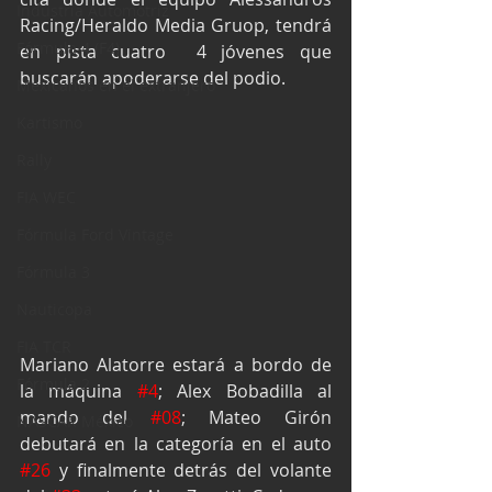
Industria Automotriz
Racing/Heraldo Media Gruop, tendrá 
Fórmula 4 (F4)
en pista cuatro  4 jóvenes que 
buscarán apoderarse del podio.
Mexicanos en el extranjero
Kartismo
Rally
FIA WEC
Fórmula Ford Vintage
Fórmula 3
Nauticopa
FIA TCR
Mariano Alatorre estará a bordo de 
Fórmula 2
la máquina 
#4
; Alex Bobadilla al 
mando del 
#08
; Mateo Girón 
NASCAR México
debutará en la categoría en el auto 
#26
 y finalmente detrás del volante 