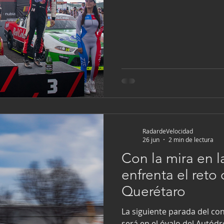
adusto de Razo desbordó po
puesto cuando, apenas puso
Motorcraft, lo saludó el eq
mientras realizaba las carac
complicado óvalo del Ecoce
gana en esta pl
RadardeVelocidad
26 jun
2 min de lectura
Con la mira en la
enfrenta el reto
Querétaro
La siguiente parada del co
será en el óvalo del Autó