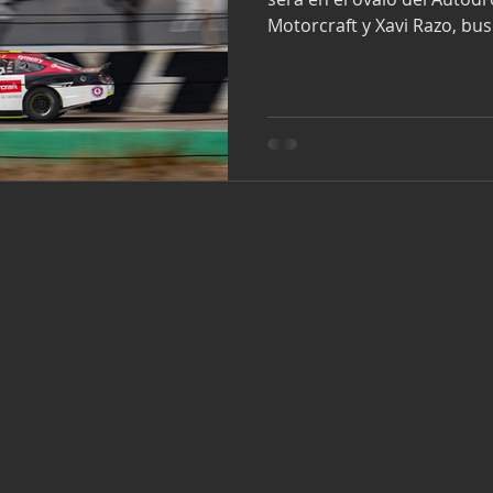
Motorcraft y Xavi Razo, busc
sexta fecha del campeonato.
1,275 metros de distancia 
compromiso para los ingeni
elevaciones complican la p
miembros del equipo Tame
pueden acoplar su auto ob