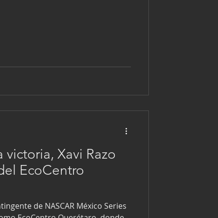
r sus ojos. Todavía tenía el casco
 un pie bajo del auto No. 7 de
uipo. Gritos y arengas por radio
terísticas donas. Xavi venció en el
ntro y esta es la segunda vez que
 victoria, Xavi Razo
 del EcoCentro
ntingente de NASCAR México Series
dromo EcoCentro Querétaro, donde