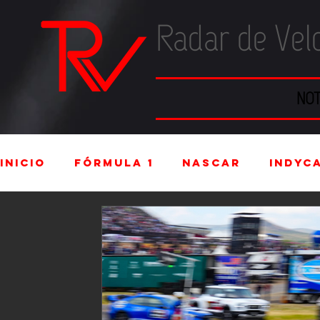
Radar de Vel
NOT
Inicio
Fórmula 1
NASCAR
IndyC
Industria Automotriz
Fórmula 4 
Rally
FIA WEC
Fórmula Ford V