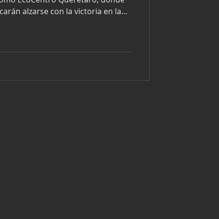
arán alzarse con la victoria en la
 Esta vez el reto es el óvalo de
que representa un gran
eros, ya que sus diversas
uesta a punto. Sin embargo, los
 Racing, han demostrado que
ten