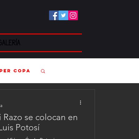
GALERÍA
per Copa
Kartismo
ra
i Razo se colocan en
A TCR
Luis Potosí