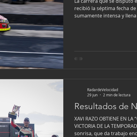
La carrera que se disputó 
recibió la séptima fecha d
sumamente intensa y llena 
piloto de Motorcraft, Xavi 
de la competencia. Luego d
correspondientes banderas
eficaz, lo que le permitió c
quinta posición que le oto
del camp
RadardeVelocidad
29 jun
2 min de lectura
Resultados de 
XAVI RAZO OBTIENE EN LA 
VICTORIA DE LA TEMPORAD
sonrisa, que da trabajo en