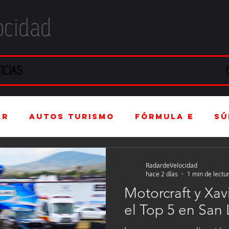
ocidad
ICIAS
ar
Autos Turismo
Fórmula E
Sú
(F4)
Mexicanos en el extranjero
RadardeVelocidad
hace 2 días
1 min de lectu
Motorcraft y Xav
intage
Fórmula 3
Nauticopa
FI
el Top 5 en San 