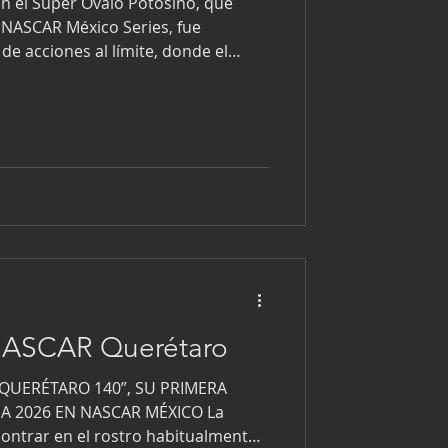
en el Súper Óvalo Potosino, que
e NASCAR México Series, fue
de acciones al límite, donde el
Razo, fue uno de los protagonistas
e sortear varios contactos y sus
 amarillas, Razo mostró un manejo
ulminar luego de 170 vueltas en la
rga buenos puntos para el estado
NASCAR Querétaro
“QUERÉTARO 140”, SU PRIMERA
A 2026 EN NASCAR MÉXICO La
contrar en el rostro habitualmente