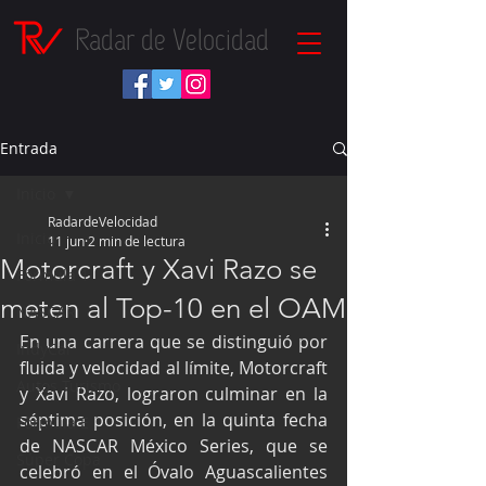
Radar de Velocidad
Entrada
Inicio
RadardeVelocidad
Inicio
11 jun
2 min de lectura
Motorcraft y Xavi Razo se
Fórmula 1
meten al Top-10 en el OAM
NASCAR
En una carrera que se distinguió por 
IndyCar
fluida y velocidad al límite, Motorcraft 
Autos Turismo
y Xavi Razo, lograron culminar en la 
séptima posición, en la quinta fecha 
Fórmula E
de NASCAR México Series, que se 
Súper Copa
celebró en el Óvalo Aguascalientes 