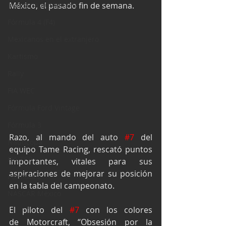
Industria Automotriz
México, el pasado fin de semana.
Fórmula 4 (F4)
Mexicanos en el extranjero
Kartismo
Rally
FIA WEC
Fórmula Ford Vintage
Fórmula 3
Razo, al mando del auto 
#7
 del 
Nauticopa
equipo Tame Racing, rescató puntos 
FIA TCR
importantes, vitales para sus 
aspiraciones de mejorar su posición 
Fórmula 2
en la tabla del campeonato.
NASCAR México
El piloto del 
#7
 con los colores 
de Motorcraft, “Obsesión por la 