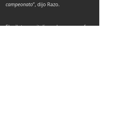
campeonato
”, dijo Razo.
El piloto capitalino ahora se enfoca 
en su siguiente compromiso a 
celebrarse el próximo 16 y 26 y 27 de 
junio en Querétaro.
Texto y fotos por Prensa Racing.
NASCAR México Series
NASCAR México
Óvalo Aguascalientes México
Xavi Razo
Escudería Motorcraft
NASCAR