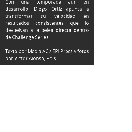
Con una temporada aún en 
desarrollo, Diego Ortíz apunta a 
transformar su velocidad en 
resultados consistentes que lo 
devuelvan a la pelea directa dentro 
de Challenge Series.
Texto por Media AC / EPI Press y fotos 
por Victor Alonso, Pols
NASCAR México Series
NASCAR Challenge Series
NASCAR México
HO Speed Racing
NASCAR Tulum
Diego Ortiz
NASCAR