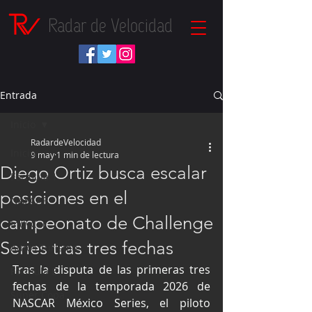
Radar de Velocidad
Entrada
Inicio
RadardeVelocidad
Inicio
9 may
1 min de lectura
Diego Ortiz busca escalar
Fórmula 1
posiciones en el
NASCAR
campeonato de Challenge
IndyCar
Series tras tres fechas
Autos Turismo
Tras la disputa de las primeras tres 
Fórmula E
fechas de la temporada 2026 de 
Súper Copa
NASCAR México Series, el piloto 