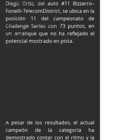
Industria Automotriz
Diego Ortiz, del auto 
#11
 Bizzarro–
Fonelli–TelecomDistrict, se ubica en la 
Fórmula 4 (F4)
posición 11 del campeonato de 
Mexicanos en el extranjero
Challenge Series con 73 puntos, en 
un arranque que no ha reflejado el 
Kartismo
potencial mostrado en pista.
Rally
FIA WEC
Fórmula Ford Vintage
Fórmula 3
Nauticopa
FIA TCR
Fórmula 2
NASCAR México
A pesar de los resultados, el actual 
campeón de la categoría ha 
demostrado contar con el ritmo y la 